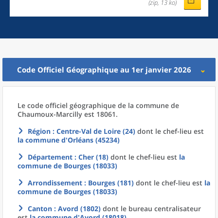
(zip, 13 ko)
Code Officiel Géographique au 1er janvier 2026
Le code officiel géographique
de la
commune
de
Chaumoux-Marcilly est 18061.
Région
: Centre-Val de Loire (24)
dont le chef-lieu est
la commune
d'
Orléans (45234)
Département
: Cher (18)
dont le chef-lieu est
la
commune
de
Bourges (18033)
Arrondissement
: Bourges (181)
dont le chef-lieu est
la
commune
de
Bourges (18033)
Canton
: Avord (1802)
dont le bureau centralisateur
est
la commune
d'
Avord (18018)