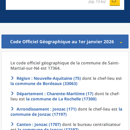
(zip, 13 ko)
Code Officiel Géographique au 1er janvier 2026
Le code officiel géographique
de la
commune
de
Saint-
Martial-sur-Né est 17364.
Région
: Nouvelle-Aquitaine (75)
dont le chef-lieu est
la commune
de
Bordeaux (33063)
Département
: Charente-Maritime (17)
dont le chef-
lieu est
la commune
de La
Rochelle (17300)
Arrondissement
: Jonzac (171)
dont le chef-lieu est
la
commune
de
Jonzac (17197)
Canton
: Jonzac (1707)
dont le bureau centralisateur
est
la commune
de
Jonzac (17197)