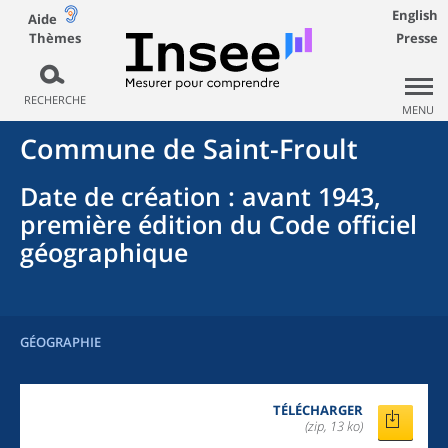
English
Aide
Thèmes
Presse
RECHERCHE
MENU
Commune
de
Saint-Froult
Date de création
: avant 1943,
première édition du Code officiel
géographique
GÉOGRAPHIE
TÉLÉCHARGER
(zip, 13 ko)