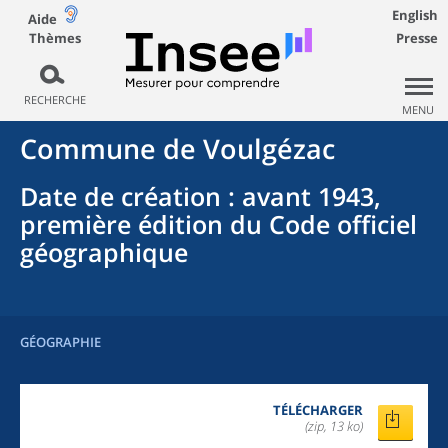
English
Aide
Thèmes
Presse
RECHERCHE
MENU
Commune
de
Voulgézac
Date de création
: avant 1943,
première édition du Code officiel
géographique
GÉOGRAPHIE
TÉLÉCHARGER
(zip, 13 ko)