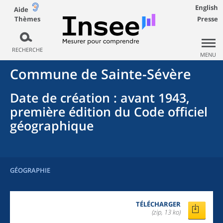
English
Aide
Thèmes
Presse
RECHERCHE
MENU
Commune
de
Sainte-Sévère
Date de création
: avant 1943,
première édition du Code officiel
géographique
GÉOGRAPHIE
TÉLÉCHARGER
(zip, 13 ko)