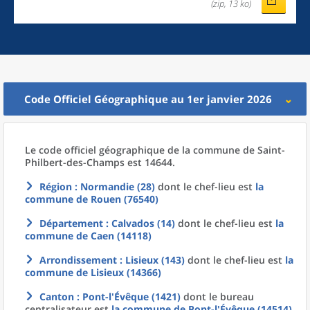
(zip, 13 ko)
Code Officiel Géographique au 1er janvier 2026
Le code officiel géographique
de la
commune
de
Saint-
Philbert-des-Champs est 14644.
Région
: Normandie (28)
dont le chef-lieu est
la
commune
de
Rouen (76540)
Département
: Calvados (14)
dont le chef-lieu est
la
commune
de
Caen (14118)
Arrondissement
: Lisieux (143)
dont le chef-lieu est
la
commune
de
Lisieux (14366)
Canton
: Pont-l'Évêque (1421)
dont le bureau
centralisateur est
la commune
de
Pont-l'Évêque (14514)