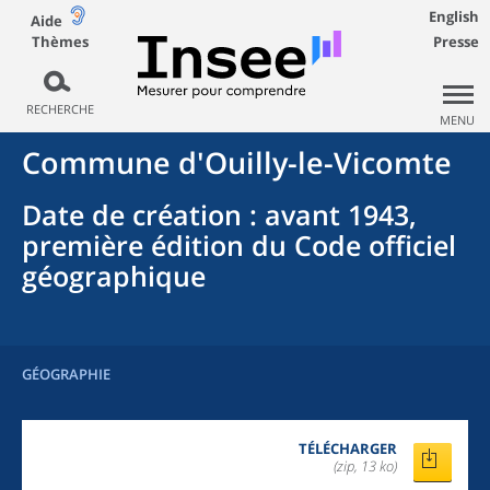
English
Aide
Thèmes
Presse
RECHERCHE
MENU
Commune
d'
Ouilly-le-Vicomte
Date de création
: avant 1943,
première édition du Code officiel
géographique
GÉOGRAPHIE
TÉLÉCHARGER
(zip, 13 ko)