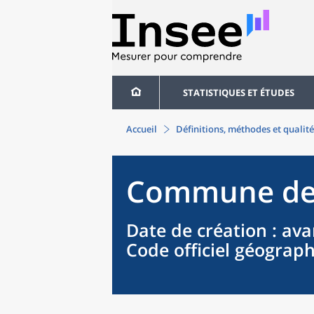
STATISTIQUES ET ÉTUDES
Accueil
Définitions, méthodes et qualité
Commune
d
Date de création
: ava
Code officiel géograp