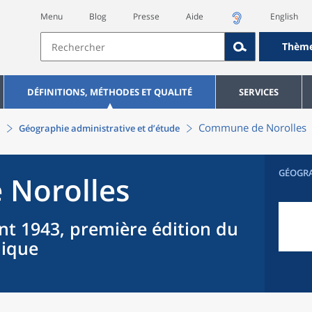
Menu
Blog
Presse
Aide
English
Thèm
DÉFINITIONS, MÉTHODES ET QUALITÉ
SERVICES
Commune
de
Norolles
Géographie administrative et d’étude
GÉOGR
e
Norolles
nt 1943, première édition du
hique