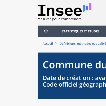
STATISTIQUES ET ÉTUDES
Accueil
Définitions, méthodes et qualité
Commune
d
Date de création
: ava
Code officiel géograp