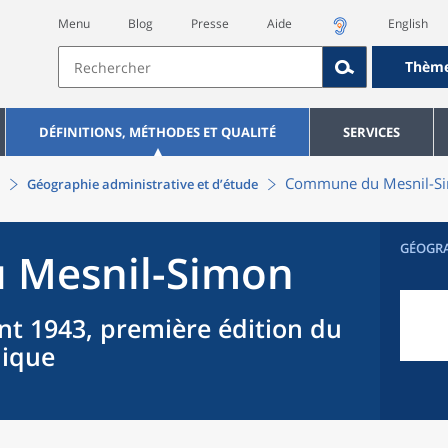
Menu
Blog
Presse
Aide
English
Thèm
DÉFINITIONS, MÉTHODES ET QUALITÉ
SERVICES
Commune
du
Mesnil-S
Géographie administrative et d’étude
GÉOGR
u
Mesnil-Simon
nt 1943, première édition du
hique