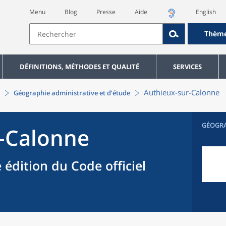
Menu
Blog
Presse
Aide
English
Thèm
DÉFINITIONS, MÉTHODES ET QUALITÉ
SERVICES
Authieux-sur-Calonne
Géographie administrative et d’étude
GÉOGR
-Calonne
 édition du Code officiel