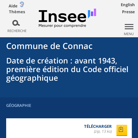
English
Aide
Thèmes
Presse
RECHERCHE
MENU
Commune
de
Connac
Date de création
: avant 1943,
première édition du Code officiel
géographique
GÉOGRAPHIE
TÉLÉCHARGER
(zip, 13 ko)