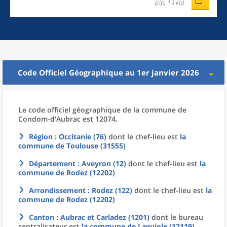
(zip, 13 ko)
Code Officiel Géographique au 1er janvier 2026
Le code officiel géographique
de la
commune
de
Condom-d'Aubrac est 12074.
Région
: Occitanie (76)
dont le chef-lieu est
la
commune
de
Toulouse (31555)
Département
: Aveyron (12)
dont le chef-lieu est
la
commune
de
Rodez (12202)
Arrondissement
: Rodez (122)
dont le chef-lieu est
la
commune
de
Rodez (12202)
Canton
: Aubrac et Carladez (1201)
dont le bureau
centralisateur est
la commune
de
Laguiole (12119)