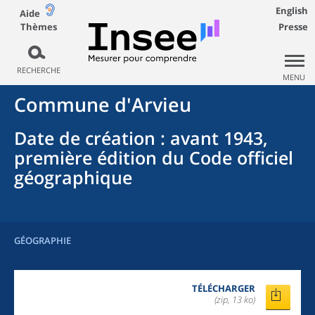
English
Aide
Thèmes
Presse
RECHERCHE
MENU
Commune
d'
Arvieu
Date de création
: avant 1943,
première édition du Code officiel
géographique
GÉOGRAPHIE
TÉLÉCHARGER
(zip, 13 ko)