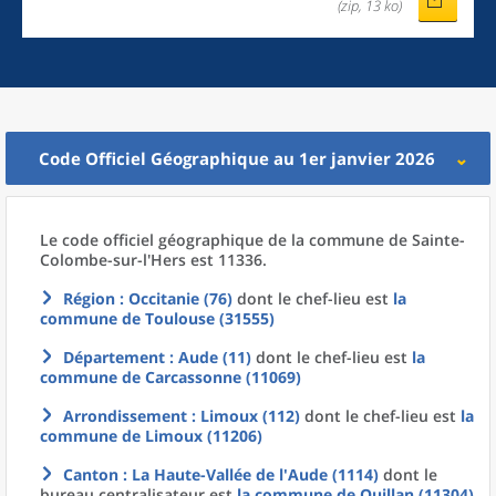
(zip, 13 ko)
Code Officiel Géographique au 1er janvier 2026
Le code officiel géographique
de la
commune
de
Sainte-
Colombe-sur-l'Hers est 11336.
Région
: Occitanie (76)
dont le chef-lieu est
la
commune
de
Toulouse (31555)
Département
: Aude (11)
dont le chef-lieu est
la
commune
de
Carcassonne (11069)
Arrondissement
: Limoux (112)
dont le chef-lieu est
la
commune
de
Limoux (11206)
Canton
: La Haute-Vallée de l'Aude (1114)
dont le
bureau centralisateur est
la commune
de
Quillan (11304)