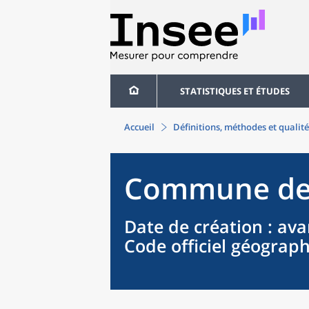
STATISTIQUES ET ÉTUDES
Accueil
Définitions, méthodes et qualité
Commune
d
Date de création
: ava
Code officiel géograp