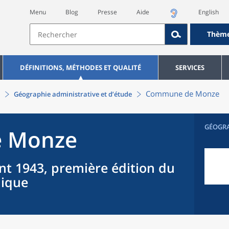
Menu
Blog
Presse
Aide
English
Thèm
DÉFINITIONS, MÉTHODES ET QUALITÉ
SERVICES
Commune
de
Monze
Géographie administrative et d’étude
GÉOGR
e
Monze
nt 1943, première édition du
hique