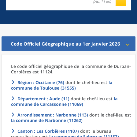
(zip, 13 ko)
Code Officiel Géographique au 1er janvier 2026
Le code officiel géographique
de la
commune
de
Durban-
Corbières est 11124.
Région
: Occitanie (76)
dont le chef-lieu est
la
commune
de
Toulouse (31555)
Département
: Aude (11)
dont le chef-lieu est
la
commune
de
Carcassonne (11069)
Arrondissement
: Narbonne (113)
dont le chef-lieu est
la commune
de
Narbonne (11262)
Canton
: Les Corbières (1107)
dont le bureau
centralisateur est
la commune
de
Fabrezan (11132)