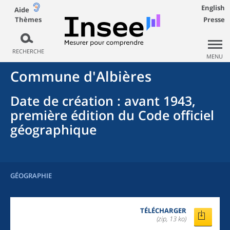
English
Aide
Thèmes
Presse
RECHERCHE
MENU
Commune
d'
Albières
Date de création
: avant 1943,
première édition du Code officiel
géographique
GÉOGRAPHIE
TÉLÉCHARGER
(zip, 13 ko)