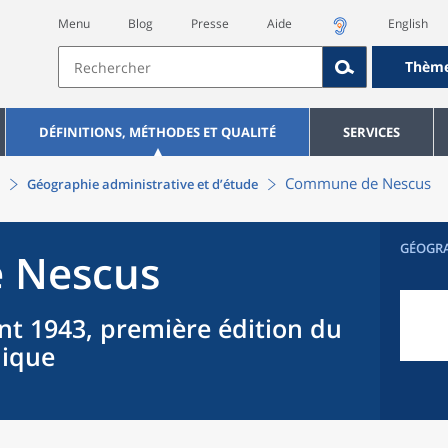
Menu
Blog
Presse
Aide
English
Thèm
DÉFINITIONS, MÉTHODES ET QUALITÉ
SERVICES
Commune
de
Nescus
Géographie administrative et d’étude
GÉOGR
e
Nescus
nt 1943, première édition du
hique