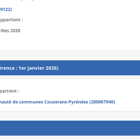
09122)
ppartient :
illes 2020
rence : 1er janvier 2026)
artient :
auté de communes Couserans-Pyrénées (200067940)