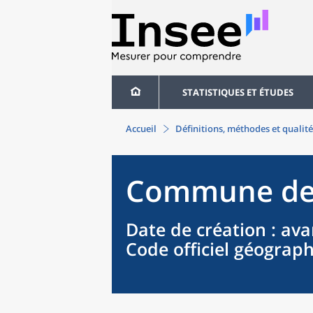
STATISTIQUES ET ÉTUDES
Accueil
Définitions, méthodes et qualité
Commune
d
Date de création
: ava
Code officiel géograp