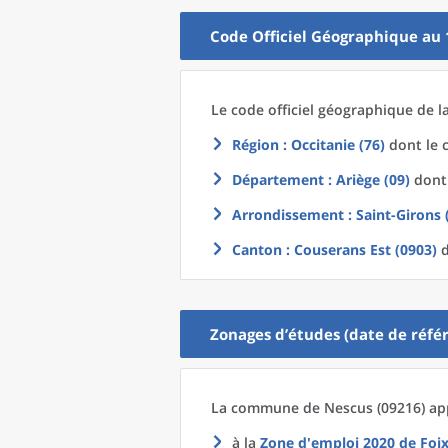
Code Officiel Géographique au 
Le code officiel géographique
de l
Région
: Occitanie (76)
dont le c
Département
: Ariège (09)
dont 
Arrondissement
: Saint-Girons 
Canton
: Couserans Est (0903)
d
Zonages d’études (date de référ
La commune
de
Nescus (09216) app
à la
Zone d'emploi 2020
de
Foi