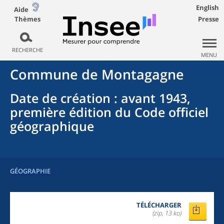
English
Aide
Thèmes
Presse
RECHERCHE
MENU
Commune
de
Montagagne
Date de création
: avant 1943,
première édition du Code officiel
géographique
GÉOGRAPHIE
TÉLÉCHARGER
(zip, 13 ko)