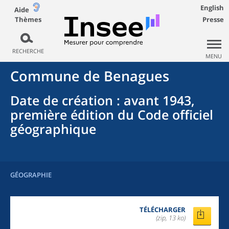
English
Aide
Thèmes
Presse
RECHERCHE
MENU
Commune
de
Benagues
Date de création
: avant 1943,
première édition du Code officiel
géographique
GÉOGRAPHIE
TÉLÉCHARGER
(zip, 13 ko)