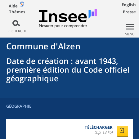
English
Aide
Thèmes
Presse
RECHERCHE
MENU
Commune
d'
Alzen
Date de création
: avant 1943,
première édition du Code officiel
géographique
GÉOGRAPHIE
TÉLÉCHARGER
(zip, 13 ko)