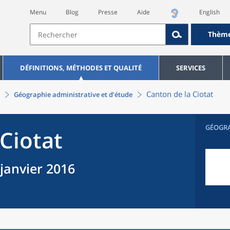
Menu
Blog
Presse
Aide
English
Thèm
DÉFINITIONS, MÉTHODES ET QUALITÉ
SERVICES
Canton
de la
Ciotat
Géographie administrative et d’étude
GÉOGR
Ciotat
 janvier 2016