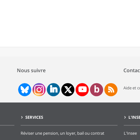
Nous suivre
Contac
Aide et 
SERVICES
L'INS
Réviser une pension, un loyer, bail ou contrat
L'Insee