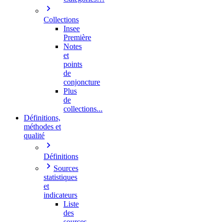
Collections
Insee
Première
Notes
et
points
de
conjoncture
Plus
de
collections...
Définitions,
méthodes et
qualité
Définitions
Sources
statistiques
et
indicateurs
Liste
des
sources