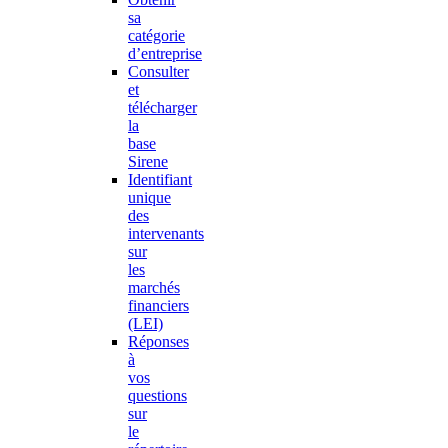
sa
catégorie
d’entreprise
Consulter
et
télécharger
la
base
Sirene
Identifiant
unique
des
intervenants
sur
les
marchés
financiers
(LEI)
Réponses
à
vos
questions
sur
le