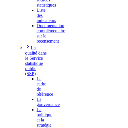
statistiques
Liste
des
indicateurs
Documentation
complémentaire
sur le
recensement
La
qualité dans
le Service
statistique
public
(SSP)
Le
cadre
de
référence
La
gouvernance
La
politique
et la
stratégie