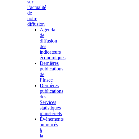
sur
l’actualité
de
notre
diffusion
Agenda
de
diffusion
des
indicateurs
économiques
Dernières
publications
de
l’Insee
Dernières
publications
des
Services
statistiques
ministériels
Évènements
annoncés
à
la