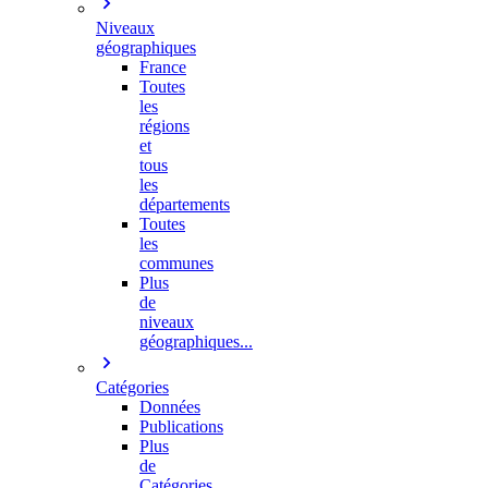
Niveaux
géographiques
France
Toutes
les
régions
et
tous
les
départements
Toutes
les
communes
Plus
de
niveaux
géographiques...
Catégories
Données
Publications
Plus
de
Catégories…