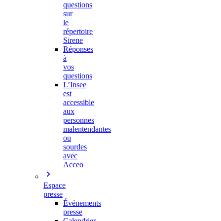
questions
sur
le
répertoire
Sirene
Réponses
à
vos
questions
L’Insee
est
accessible
aux
personnes
malentendantes
ou
sourdes
avec
Acceo
Espace
presse
Événements
presse
Calendrier