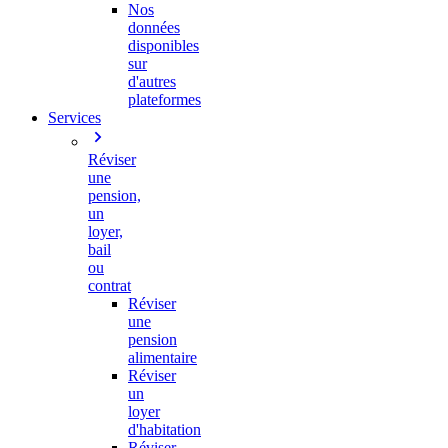
Nos
données
disponibles
sur
d'autres
plateformes
Services
Réviser
une
pension,
un
loyer,
bail
ou
contrat
Réviser
une
pension
alimentaire
Réviser
un
loyer
d'habitation
Réviser