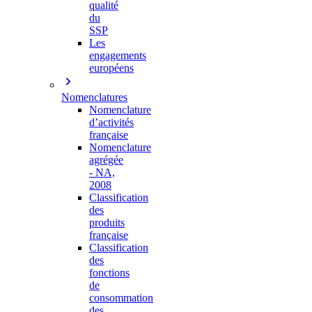
qualité
du
SSP
Les
engagements
européens
Nomenclatures
Nomenclature
d’activités
française
Nomenclature
agrégée
- NA,
2008
Classification
des
produits
française
Classification
des
fonctions
de
consommation
des