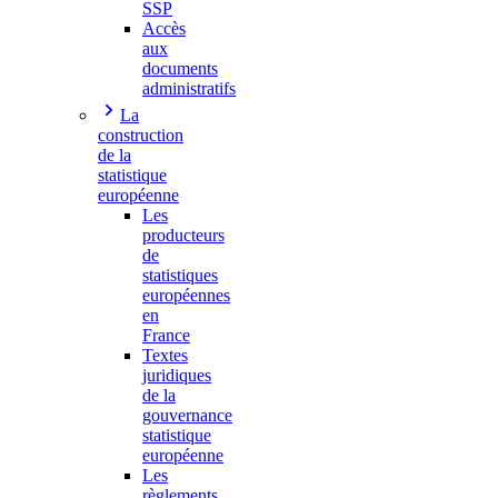
SSP
Accès
aux
documents
administratifs
La
construction
de la
statistique
européenne
Les
producteurs
de
statistiques
européennes
en
France
Textes
juridiques
de la
gouvernance
statistique
européenne
Les
règlements