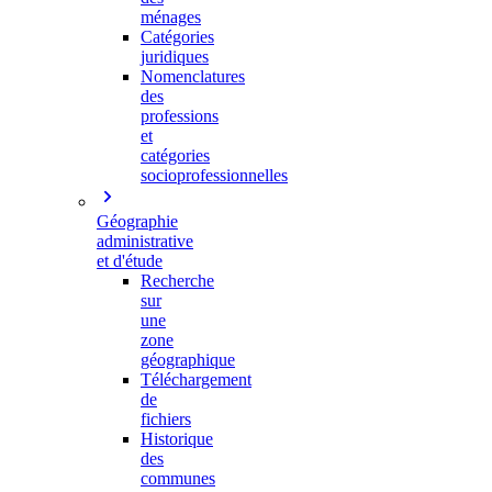
ménages
Catégories
juridiques
Nomenclatures
des
professions
et
catégories
socioprofessionnelles
Géographie
administrative
et d'étude
Recherche
sur
une
zone
géographique
Téléchargement
de
fichiers
Historique
des
communes