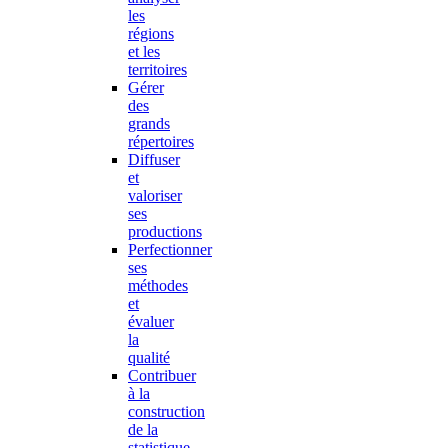
les
régions
et les
territoires
Gérer
des
grands
répertoires
Diffuser
et
valoriser
ses
productions
Perfectionner
ses
méthodes
et
évaluer
la
qualité
Contribuer
à la
construction
de la
statistique