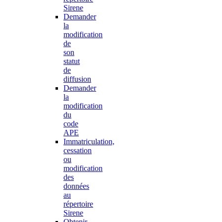
Sirene
Demander
la
modification
de
son
statut
de
diffusion
Demander
la
modification
du
code
APE
Immatriculation,
cessation
ou
modification
des
données
au
répertoire
Sirene
Obtenir