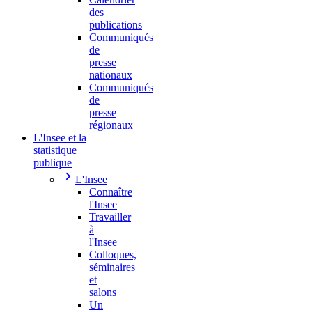
des
publications
Communiqués
de
presse
nationaux
Communiqués
de
presse
régionaux
L'Insee et la
statistique
publique
L'Insee
Connaître
l'Insee
Travailler
à
l'Insee
Colloques,
séminaires
et
salons
Un