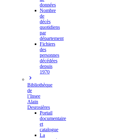
données
Nombre
de
décès
quotidiens
par
département
Fichiers
des
personnes
décédées
depuis
1970
Bibliothèque
de
l’Insee
Alain
Desrosières
Portail
documentaire
et
catalogue
La