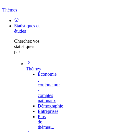
Thèmes
Statistiques et
études
Cherchez vos
statistiques
par…
Thèmes
Économie
-
conjoncture
-
comptes
nationaux
Démographie
Entreprises
Plus
de
thèmes...