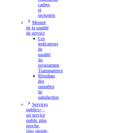
cadres
et
sectoriels
Mesure
de la qualité
de service
Les
indicateurs
de
qualité
du
programme
Transparence
Résultats
des
enquêtes
de
satisfaction
Services
publics+ :
un service
public plus
proche,
plus simple,