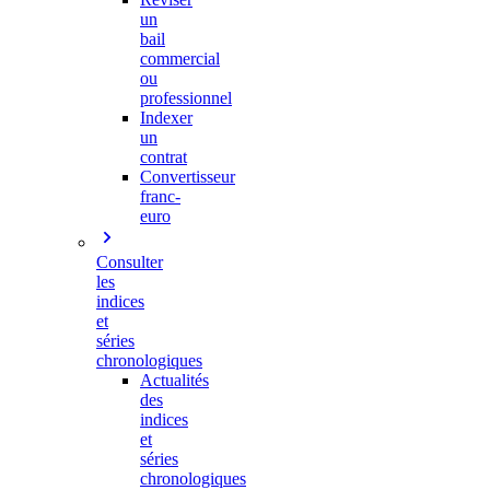
un
bail
commercial
ou
professionnel
Indexer
un
contrat
Convertisseur
franc-
euro
Consulter
les
indices
et
séries
chronologiques
Actualités
des
indices
et
séries
chronologiques