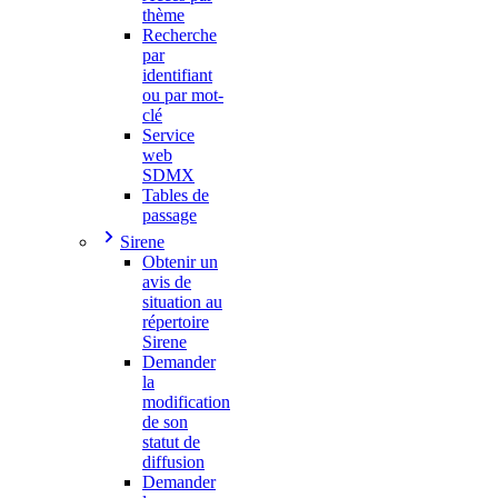
thème
Recherche
par
identifiant
ou par mot-
clé
Service
web
SDMX
Tables de
passage
Sirene
Obtenir un
avis de
situation au
répertoire
Sirene
Demander
la
modification
de son
statut de
diffusion
Demander