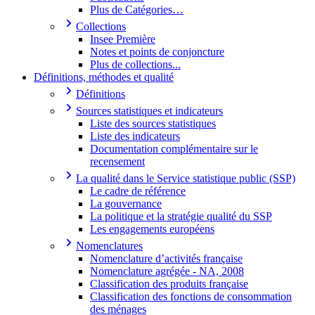
Plus de Catégories…
Collections
Insee Première
Notes et points de conjoncture
Plus de collections...
Définitions, méthodes et qualité
Définitions
Sources statistiques et indicateurs
Liste des sources statistiques
Liste des indicateurs
Documentation complémentaire sur le
recensement
La qualité dans le Service statistique public (SSP)
Le cadre de référence
La gouvernance
La politique et la stratégie qualité du SSP
Les engagements européens
Nomenclatures
Nomenclature d’activités française
Nomenclature agrégée - NA, 2008
Classification des produits française
Classification des fonctions de consommation
des ménages