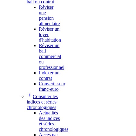
bail ou contrat
Réviser
une
pension
alimentaire
Réviser un
loyer
d'habitation
Réviser un
bail
commercial
ou
professionnel
Indexer un
contrat
Convertisseur
franc-euro
Consulter les
indices et séries
chronologiques
Actualités
des indices
et séries
chronologiques
Accès par