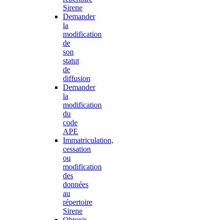
Sirene
Demander
la
modification
de
son
statut
de
diffusion
Demander
la
modification
du
code
APE
Immatriculation,
cessation
ou
modification
des
données
au
répertoire
Sirene
Obtenir