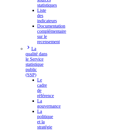
statistiques
Liste
des
indicateurs
Documentation
complémentaire
sur le
recensement
La
qualité dans
le Service
statistique
public
(SSP)
Le
cadre
de
référence
La
gouvernance
La
politique
et la
stratégie