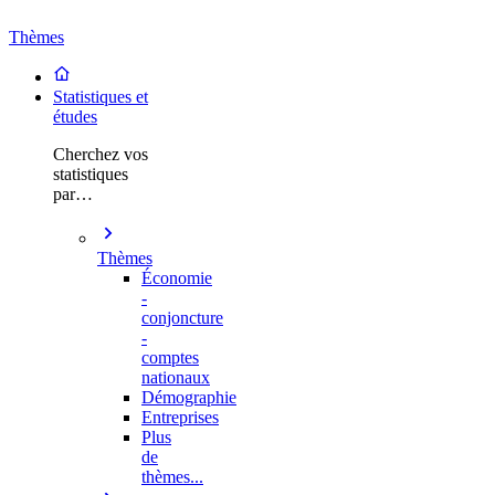
Thèmes
Statistiques et
études
Cherchez vos
statistiques
par…
Thèmes
Économie
-
conjoncture
-
comptes
nationaux
Démographie
Entreprises
Plus
de
thèmes...