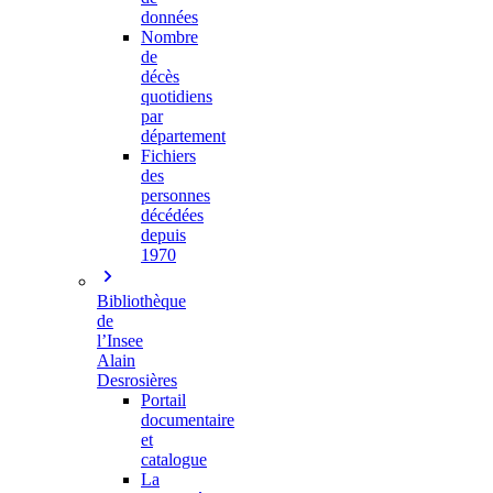
données
Nombre
de
décès
quotidiens
par
département
Fichiers
des
personnes
décédées
depuis
1970
Bibliothèque
de
l’Insee
Alain
Desrosières
Portail
documentaire
et
catalogue
La