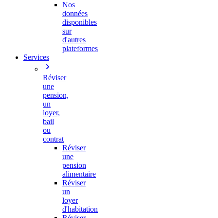
Nos
données
disponibles
sur
d'autres
plateformes
Services
Réviser
une
pension,
un
loyer,
bail
ou
contrat
Réviser
une
pension
alimentaire
Réviser
un
loyer
d'habitation
Réviser