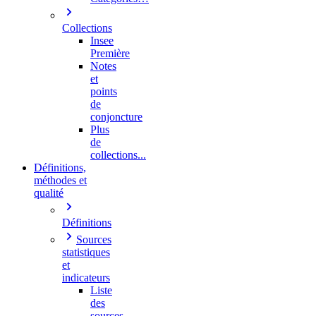
Collections
Insee
Première
Notes
et
points
de
conjoncture
Plus
de
collections...
Définitions,
méthodes et
qualité
Définitions
Sources
statistiques
et
indicateurs
Liste
des
sources