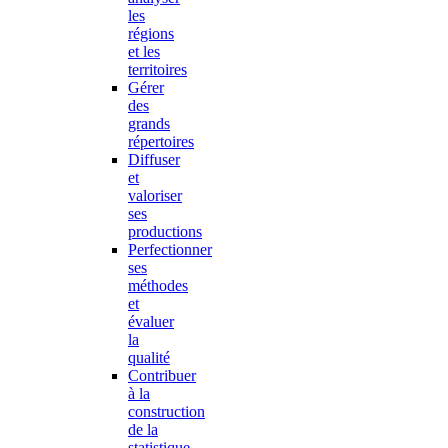
les
régions
et les
territoires
Gérer
des
grands
répertoires
Diffuser
et
valoriser
ses
productions
Perfectionner
ses
méthodes
et
évaluer
la
qualité
Contribuer
à la
construction
de la
statistique