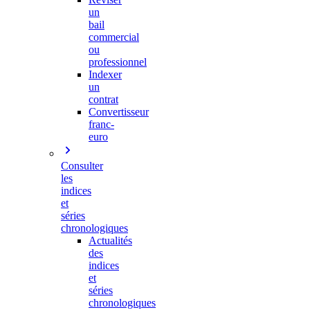
un
bail
commercial
ou
professionnel
Indexer
un
contrat
Convertisseur
franc-
euro
Consulter
les
indices
et
séries
chronologiques
Actualités
des
indices
et
séries
chronologiques