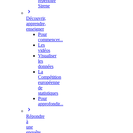
répertoire
Sirene
Découvrir,
apprendre,
enseigner
Pour
commencer...
Les
vidéos
Visualiser
les
données
La
Compétition
européenne
de
statistiques
Pour
approfondir...
Répondre
à
une
enquête