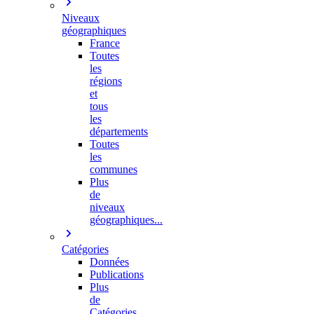
Niveaux
géographiques
France
Toutes
les
régions
et
tous
les
départements
Toutes
les
communes
Plus
de
niveaux
géographiques...
Catégories
Données
Publications
Plus
de
Catégories…