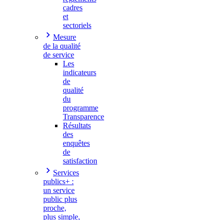
cadres
et
sectoriels
Mesure
de la qualité
de service
Les
indicateurs
de
qualité
du
programme
Transparence
Résultats
des
enquêtes
de
satisfaction
Services
publics+ :
un service
public plus
proche,
plus simple,