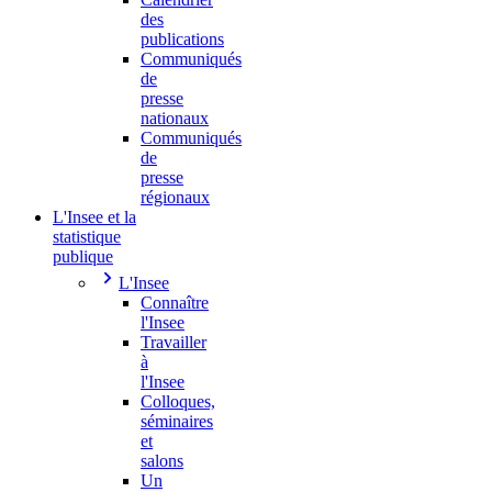
des
publications
Communiqués
de
presse
nationaux
Communiqués
de
presse
régionaux
L'Insee et la
statistique
publique
L'Insee
Connaître
l'Insee
Travailler
à
l'Insee
Colloques,
séminaires
et
salons
Un