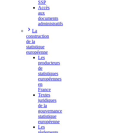
SSP
Accès
aux
documents
administratifs
La
construction
de la
statistique
européenne
Les
producteurs
de
statistiques
européennes
en
France
Textes
juridiques
de la
gouvernance
statistique
européenne
Les
règlements