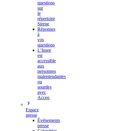
questions
sur
le
répertoire
Sirene
Réponses
à
vos
questions
L’Insee
est
accessible
aux
personnes
malentendantes
ou
sourdes
avec
Acceo
Espace
presse
Événements
presse
Calendrier