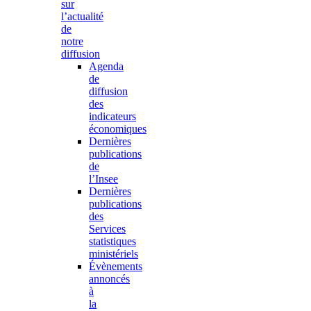
sur
l’actualité
de
notre
diffusion
Agenda
de
diffusion
des
indicateurs
économiques
Dernières
publications
de
l’Insee
Dernières
publications
des
Services
statistiques
ministériels
Évènements
annoncés
à
la