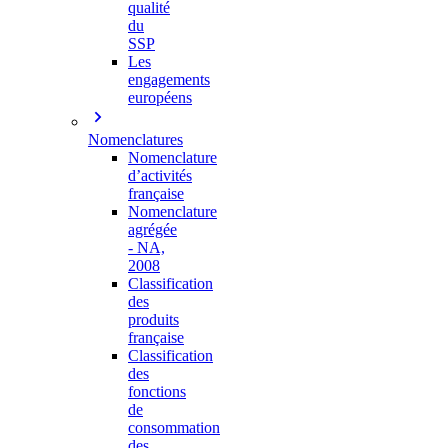
qualité
du
SSP
Les
engagements
européens
Nomenclatures
Nomenclature
d’activités
française
Nomenclature
agrégée
- NA,
2008
Classification
des
produits
française
Classification
des
fonctions
de
consommation
des