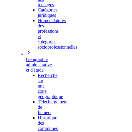
ménages
Catégories
juridiques
Nomenclatures
des
professions
et
catégories
socioprofessionnelles
Géographie
administrative
et d'étude
Recherche
sur
une
zone
géographique
Téléchargement
de
fichiers
Historique
des
communes