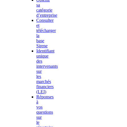
sa
catégorie
d’entreprise
Consulter
et
télécharger
la
base
Sirene
Identifiant
unique
des
intervenants
sur
les
marchés
financiers
(LEI)
Réponses
à
vos
questions
sur
le