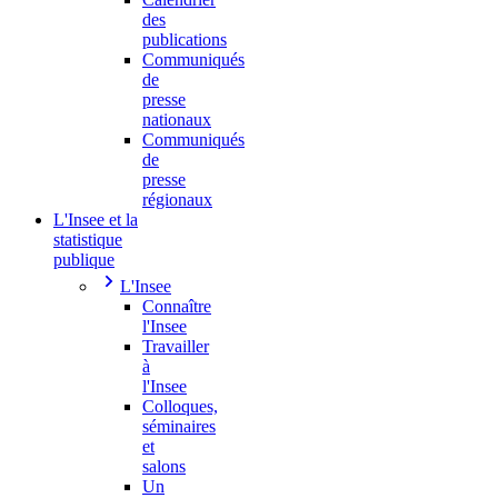
des
publications
Communiqués
de
presse
nationaux
Communiqués
de
presse
régionaux
L'Insee et la
statistique
publique
L'Insee
Connaître
l'Insee
Travailler
à
l'Insee
Colloques,
séminaires
et
salons
Un