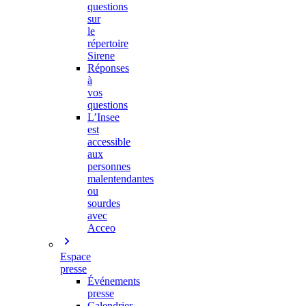
questions
sur
le
répertoire
Sirene
Réponses
à
vos
questions
L’Insee
est
accessible
aux
personnes
malentendantes
ou
sourdes
avec
Acceo
Espace
presse
Événements
presse
Calendrier