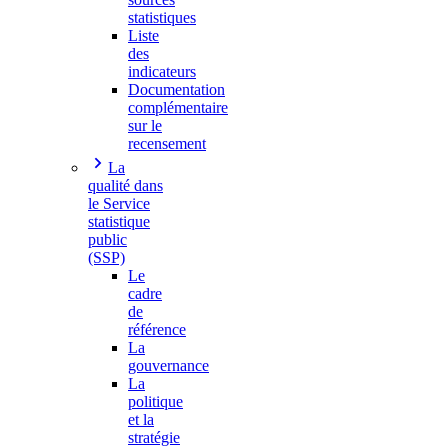
statistiques
Liste
des
indicateurs
Documentation
complémentaire
sur le
recensement
La
qualité dans
le Service
statistique
public
(SSP)
Le
cadre
de
référence
La
gouvernance
La
politique
et la
stratégie