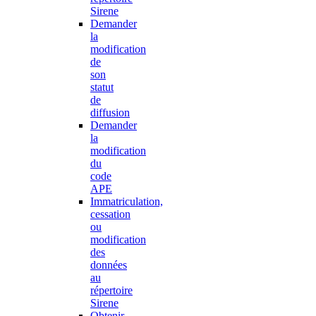
Sirene
Demander
la
modification
de
son
statut
de
diffusion
Demander
la
modification
du
code
APE
Immatriculation,
cessation
ou
modification
des
données
au
répertoire
Sirene
Obtenir