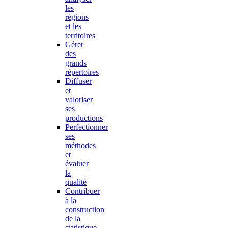
les
régions
et les
territoires
Gérer
des
grands
répertoires
Diffuser
et
valoriser
ses
productions
Perfectionner
ses
méthodes
et
évaluer
la
qualité
Contribuer
à la
construction
de la
statistique