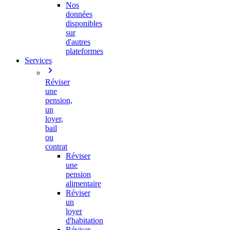
Nos
données
disponibles
sur
d'autres
plateformes
Services
Réviser
une
pension,
un
loyer,
bail
ou
contrat
Réviser
une
pension
alimentaire
Réviser
un
loyer
d'habitation
Réviser