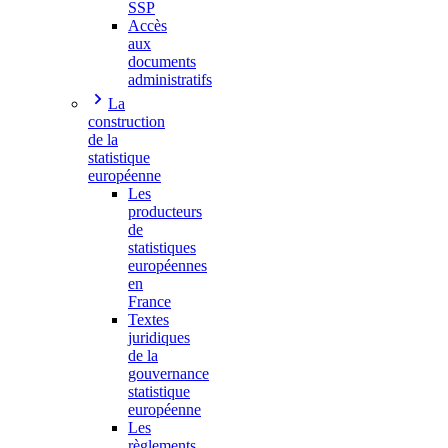
SSP
Accès
aux
documents
administratifs
La
construction
de la
statistique
européenne
Les
producteurs
de
statistiques
européennes
en
France
Textes
juridiques
de la
gouvernance
statistique
européenne
Les
règlements