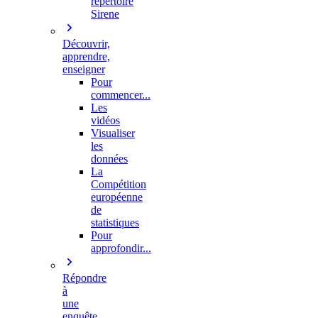
répertoire
Sirene
Découvrir,
apprendre,
enseigner
Pour
commencer...
Les
vidéos
Visualiser
les
données
La
Compétition
européenne
de
statistiques
Pour
approfondir...
Répondre
à
une
enquête