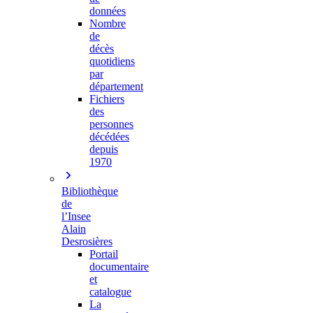
données
Nombre
de
décès
quotidiens
par
département
Fichiers
des
personnes
décédées
depuis
1970
Bibliothèque
de
l’Insee
Alain
Desrosières
Portail
documentaire
et
catalogue
La