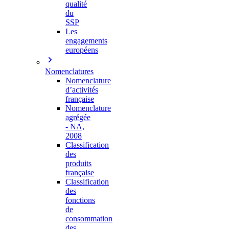
qualité
du
SSP
Les
engagements
européens
Nomenclatures
Nomenclature
d’activités
française
Nomenclature
agrégée
- NA,
2008
Classification
des
produits
française
Classification
des
fonctions
de
consommation
des