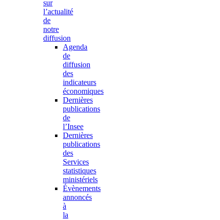
sur
l’actualité
de
notre
diffusion
Agenda
de
diffusion
des
indicateurs
économiques
Dernières
publications
de
l’Insee
Dernières
publications
des
Services
statistiques
ministériels
Évènements
annoncés
à
la