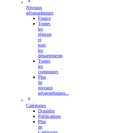
Niveaux
géographiques
France
Toutes
les
régions
et
tous
les
départements
Toutes
les
communes
Plus
de
niveaux
géographiques...
Catégories
Données
Publications
Plus
de
Catégories…