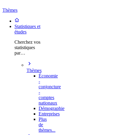
Thèmes
Statistiques et
études
Cherchez vos
statistiques
par…
Thèmes
Économie
-
conjoncture
-
comptes
nationaux
Démographie
Entreprises
Plus
de
thèmes...