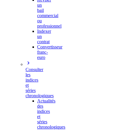
un
bail
commercial
ou
professionnel
Indexer
un
contrat
Convertisseur
franc-
euro
Consulter
les
indices
et
séries
chronologiques
Actualités
des
indices
et
séries
chronologiques