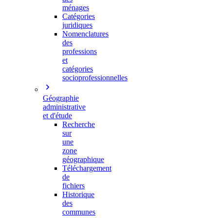
ménages
Catégories
juridiques
Nomenclatures
des
professions
et
catégories
socioprofessionnelles
Géographie
administrative
et d'étude
Recherche
sur
une
zone
géographique
Téléchargement
de
fichiers
Historique
des
communes