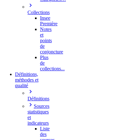
Collections
Insee
Première
Notes
et
points
de
conjoncture
Plus
de
collections...
Définitions,
méthodes et
qualité
Définitions
Sources
statistiques
et
indicateurs
Liste
des
sources