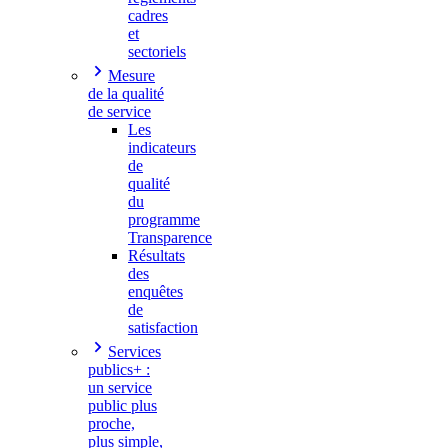
cadres
et
sectoriels
Mesure
de la qualité
de service
Les
indicateurs
de
qualité
du
programme
Transparence
Résultats
des
enquêtes
de
satisfaction
Services
publics+ :
un service
public plus
proche,
plus simple,