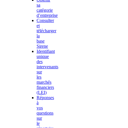
sa
catégorie
d’entreprise
Consulter
et
télécharger
la
base
Sirene
Identifiant
unique
des
intervenants
sur
les
marchés
financiers
(LEI)
Réponses
à
vos
questions
sur
le