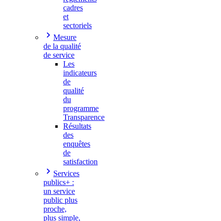
cadres
et
sectoriels
Mesure
de la qualité
de service
Les
indicateurs
de
qualité
du
programme
Transparence
Résultats
des
enquêtes
de
satisfaction
Services
publics+ :
un service
public plus
proche,
plus simple,