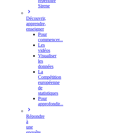
répertoire
Sirene
Découvrir,
apprendre,
enseigner
Pour
commencer...
Les
vidéos
Visualiser
les
données
La
Compétition
européenne
de
statistiques
Pour
approfondir...
Répondre
à
une
enquête