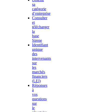
sa
catégorie
d’entreprise
Consulter
et
télécharger
la
base
Sirene
Identifiant
unique
des
intervenants
sur
les
marchés
financiers
(LEI)
Réponses
à
vos
questions
sur
le