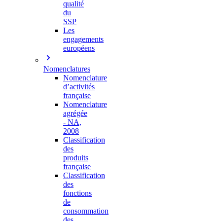
qualité
du
SSP
Les
engagements
européens
Nomenclatures
Nomenclature
d’activités
française
Nomenclature
agrégée
- NA,
2008
Classification
des
produits
française
Classification
des
fonctions
de
consommation
des