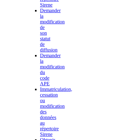
Sirene
Demander
la
modification
de
son
statut
de
diffusion
Demander
la
modification
du
code
APE
Immatriculation,
cessation
ou
modification
des
données
au
répertoire
Sirene
Obtenir