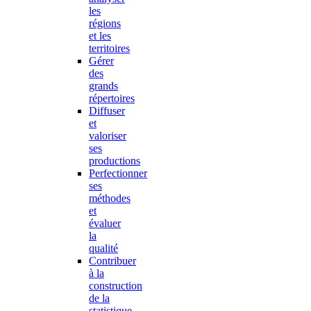
les
régions
et les
territoires
Gérer
des
grands
répertoires
Diffuser
et
valoriser
ses
productions
Perfectionner
ses
méthodes
et
évaluer
la
qualité
Contribuer
à la
construction
de la
statistique