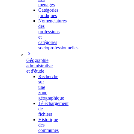
ménages
Catégories
juridiques
Nomenclatures
des
professions
et
catégories
socioprofessionnelles
Géographie
administrative
et d'étude
Recherche
sur
une
zone
géographique
Téléchargement
de
fichiers
Historique
des
communes