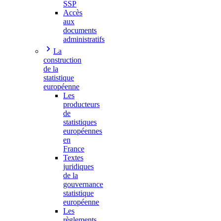
SSP
Accès
aux
documents
administratifs
La
construction
de la
statistique
européenne
Les
producteurs
de
statistiques
européennes
en
France
Textes
juridiques
de la
gouvernance
statistique
européenne
Les
règlements