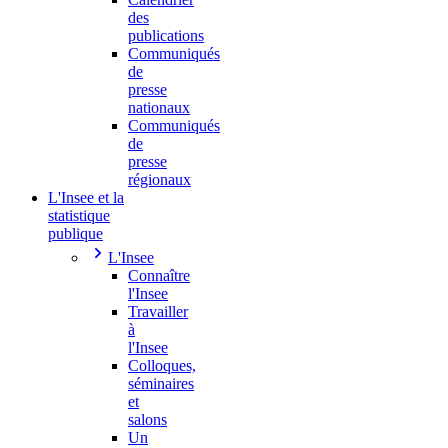
des
publications
Communiqués
de
presse
nationaux
Communiqués
de
presse
régionaux
L'Insee et la
statistique
publique
L'Insee
Connaître
l'Insee
Travailler
à
l'Insee
Colloques,
séminaires
et
salons
Un