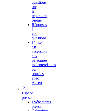
questions
sur
le
répertoire
Sirene
Réponses
à
vos
questions
L’Insee
est
accessible
aux
personnes
malentendantes
ou
sourdes
avec
Acceo
Espace
presse
Événements
presse
Calendrier