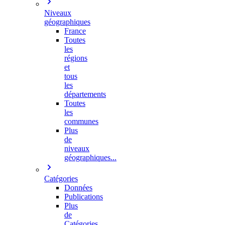
Niveaux
géographiques
France
Toutes
les
régions
et
tous
les
départements
Toutes
les
communes
Plus
de
niveaux
géographiques...
Catégories
Données
Publications
Plus
de
Catégories…