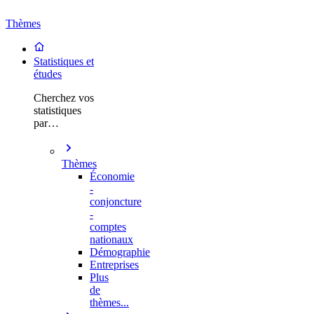
Thèmes
Statistiques et
études
Cherchez vos
statistiques
par…
Thèmes
Économie
-
conjoncture
-
comptes
nationaux
Démographie
Entreprises
Plus
de
thèmes...