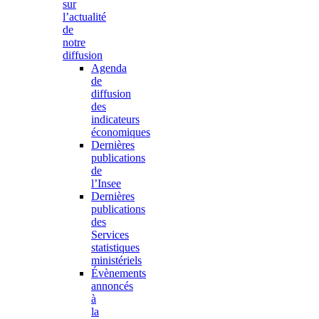
sur
l’actualité
de
notre
diffusion
Agenda
de
diffusion
des
indicateurs
économiques
Dernières
publications
de
l’Insee
Dernières
publications
des
Services
statistiques
ministériels
Évènements
annoncés
à
la