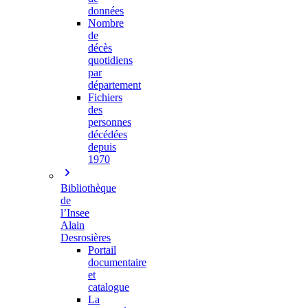
données
Nombre
de
décès
quotidiens
par
département
Fichiers
des
personnes
décédées
depuis
1970
Bibliothèque
de
l’Insee
Alain
Desrosières
Portail
documentaire
et
catalogue
La