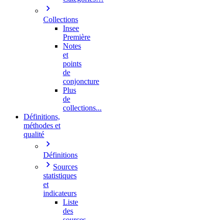
Collections
Insee
Première
Notes
et
points
de
conjoncture
Plus
de
collections...
Définitions,
méthodes et
qualité
Définitions
Sources
statistiques
et
indicateurs
Liste
des
sources