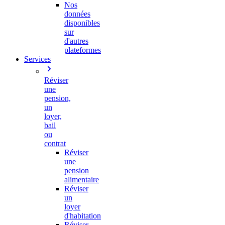
Nos
données
disponibles
sur
d'autres
plateformes
Services
Réviser
une
pension,
un
loyer,
bail
ou
contrat
Réviser
une
pension
alimentaire
Réviser
un
loyer
d'habitation
Réviser