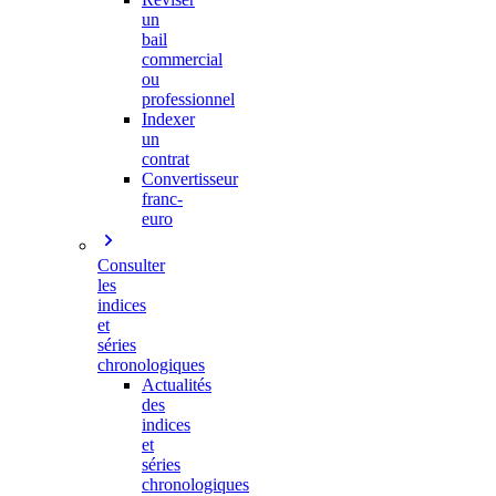
un
bail
commercial
ou
professionnel
Indexer
un
contrat
Convertisseur
franc-
euro
Consulter
les
indices
et
séries
chronologiques
Actualités
des
indices
et
séries
chronologiques