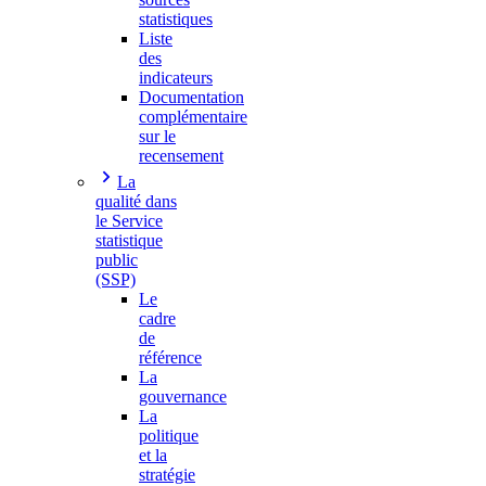
statistiques
Liste
des
indicateurs
Documentation
complémentaire
sur le
recensement
La
qualité dans
le Service
statistique
public
(SSP)
Le
cadre
de
référence
La
gouvernance
La
politique
et la
stratégie