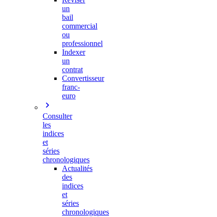
un
bail
commercial
ou
professionnel
Indexer
un
contrat
Convertisseur
franc-
euro
Consulter
les
indices
et
séries
chronologiques
Actualités
des
indices
et
séries
chronologiques