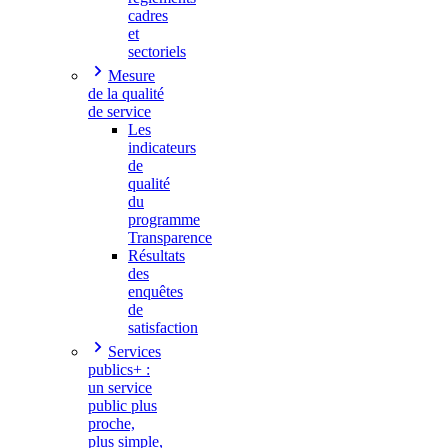
cadres
et
sectoriels
Mesure
de la qualité
de service
Les
indicateurs
de
qualité
du
programme
Transparence
Résultats
des
enquêtes
de
satisfaction
Services
publics+ :
un service
public plus
proche,
plus simple,