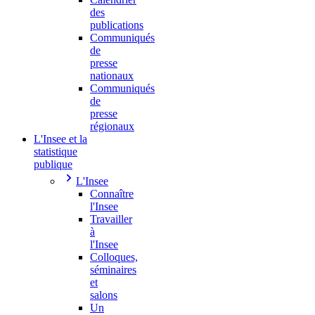
des
publications
Communiqués
de
presse
nationaux
Communiqués
de
presse
régionaux
L'Insee et la
statistique
publique
L'Insee
Connaître
l'Insee
Travailler
à
l'Insee
Colloques,
séminaires
et
salons
Un