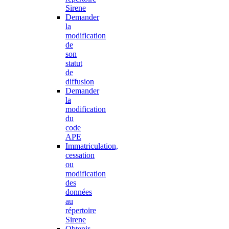
Sirene
Demander
la
modification
de
son
statut
de
diffusion
Demander
la
modification
du
code
APE
Immatriculation,
cessation
ou
modification
des
données
au
répertoire
Sirene
Obtenir