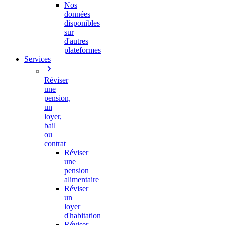
Nos
données
disponibles
sur
d'autres
plateformes
Services
Réviser
une
pension,
un
loyer,
bail
ou
contrat
Réviser
une
pension
alimentaire
Réviser
un
loyer
d'habitation
Réviser