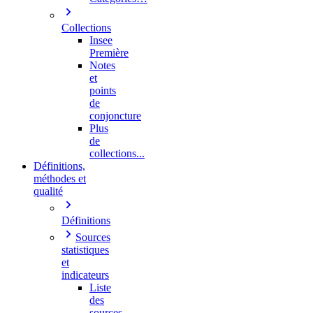
Collections
Insee
Première
Notes
et
points
de
conjoncture
Plus
de
collections...
Définitions,
méthodes et
qualité
Définitions
Sources
statistiques
et
indicateurs
Liste
des
sources