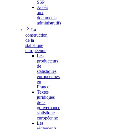
SSP
Accès
aux
documents
administratifs
La
construction
de la
statistique
européenne
Les
producteurs
de
statistiques
européennes
en
France
Textes
juridiques
de la
gouvernance
statistique
européenne
Les
règlements