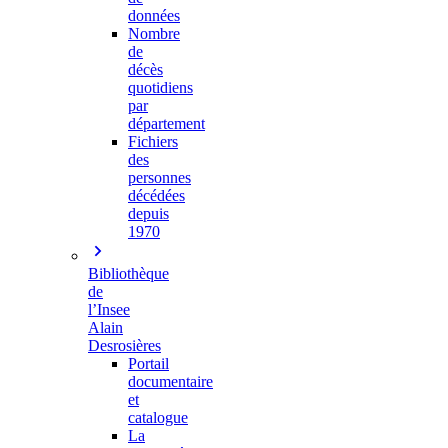
données
Nombre
de
décès
quotidiens
par
département
Fichiers
des
personnes
décédées
depuis
1970
Bibliothèque
de
l’Insee
Alain
Desrosières
Portail
documentaire
et
catalogue
La