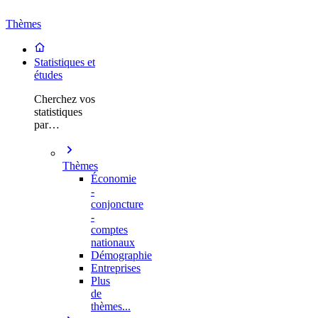
Thèmes
Statistiques et
études
Cherchez vos
statistiques
par…
Thèmes
Économie
-
conjoncture
-
comptes
nationaux
Démographie
Entreprises
Plus
de
thèmes...