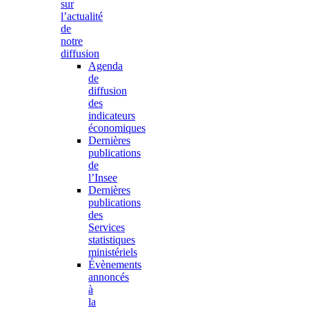
sur
l’actualité
de
notre
diffusion
Agenda
de
diffusion
des
indicateurs
économiques
Dernières
publications
de
l’Insee
Dernières
publications
des
Services
statistiques
ministériels
Évènements
annoncés
à
la