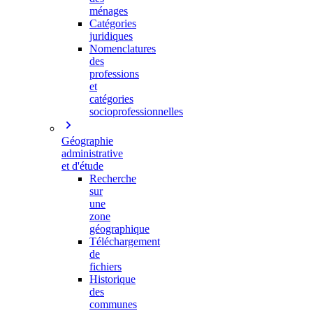
ménages
Catégories
juridiques
Nomenclatures
des
professions
et
catégories
socioprofessionnelles
Géographie
administrative
et d'étude
Recherche
sur
une
zone
géographique
Téléchargement
de
fichiers
Historique
des
communes