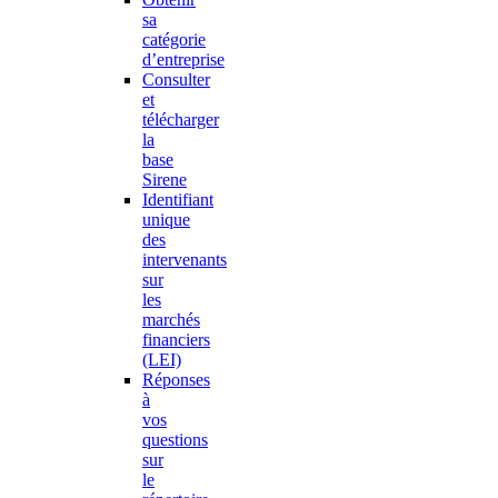
sa
catégorie
d’entreprise
Consulter
et
télécharger
la
base
Sirene
Identifiant
unique
des
intervenants
sur
les
marchés
financiers
(LEI)
Réponses
à
vos
questions
sur
le