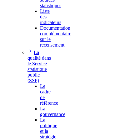
statistiques
Liste
des
indicateurs
Documentation
complémentaire
sur le
recensement
La
qualité dans
le Service
statistique
public
(SSP)
Le
cadre
de
référence
La
gouvernance
La
politique
et la
stratégie