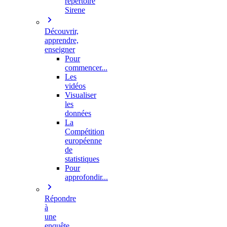
répertoire
Sirene
Découvrir,
apprendre,
enseigner
Pour
commencer...
Les
vidéos
Visualiser
les
données
La
Compétition
européenne
de
statistiques
Pour
approfondir...
Répondre
à
une
enquête