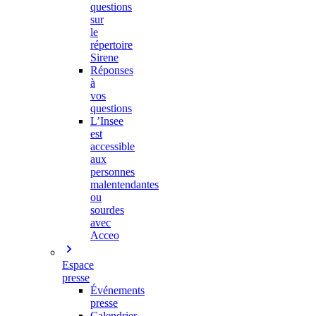
questions
sur
le
répertoire
Sirene
Réponses
à
vos
questions
L’Insee
est
accessible
aux
personnes
malentendantes
ou
sourdes
avec
Acceo
Espace
presse
Événements
presse
Calendrier