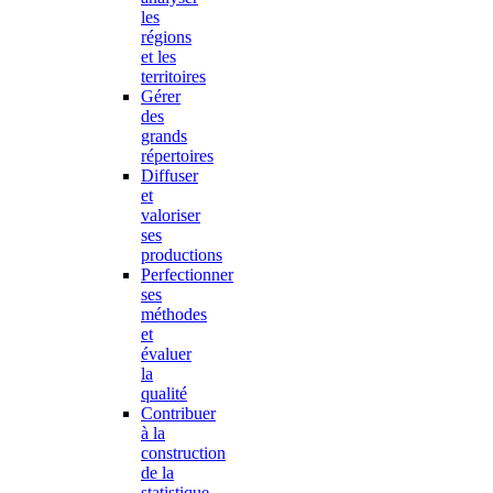
les
régions
et les
territoires
Gérer
des
grands
répertoires
Diffuser
et
valoriser
ses
productions
Perfectionner
ses
méthodes
et
évaluer
la
qualité
Contribuer
à la
construction
de la
statistique