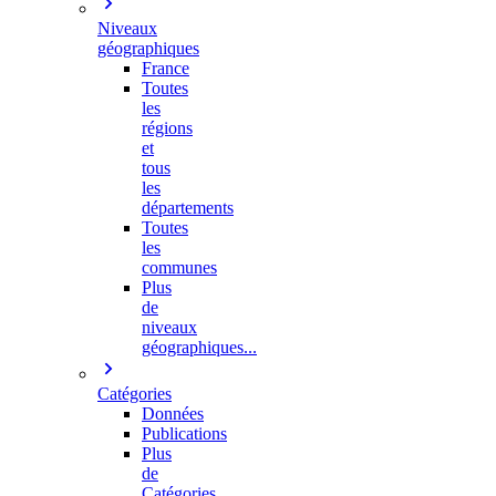
Niveaux
géographiques
France
Toutes
les
régions
et
tous
les
départements
Toutes
les
communes
Plus
de
niveaux
géographiques...
Catégories
Données
Publications
Plus
de
Catégories…