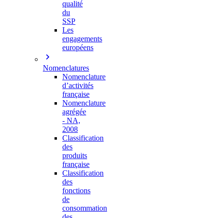
qualité
du
SSP
Les
engagements
européens
Nomenclatures
Nomenclature
d’activités
française
Nomenclature
agrégée
- NA,
2008
Classification
des
produits
française
Classification
des
fonctions
de
consommation
des