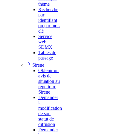
thème
Recherche
par
identifiant
ou par mot-
clé
Service
web
SDMX
Tables de
passage
Sirene
Obtenir un
avis de
situation au
répertoire
Sirene
Demander
la
modification
de son
statut de
diffusion
Demander