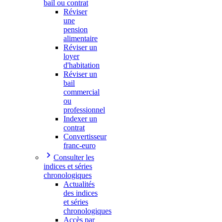
bail ou contrat
Réviser
une
pension
alimentaire
Réviser un
loyer
d'habitation
Réviser un
bail
commercial
ou
professionnel
Indexer un
contrat
Convertisseur
franc-euro
Consulter les
indices et séries
chronologiques
Actualités
des indices
et séries
chronologiques
Accès par