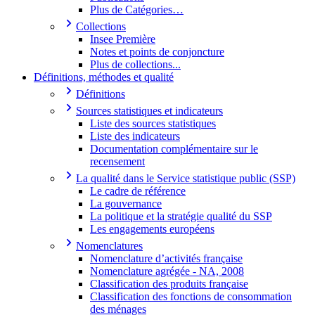
Plus de Catégories…
Collections
Insee Première
Notes et points de conjoncture
Plus de collections...
Définitions, méthodes et qualité
Définitions
Sources statistiques et indicateurs
Liste des sources statistiques
Liste des indicateurs
Documentation complémentaire sur le
recensement
La qualité dans le Service statistique public (SSP)
Le cadre de référence
La gouvernance
La politique et la stratégie qualité du SSP
Les engagements européens
Nomenclatures
Nomenclature d’activités française
Nomenclature agrégée - NA, 2008
Classification des produits française
Classification des fonctions de consommation
des ménages