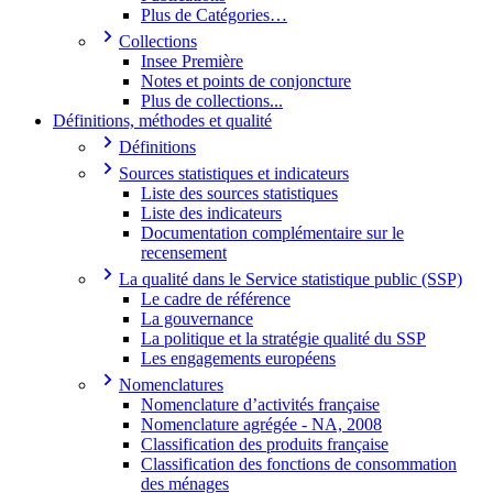
Plus de Catégories…
Collections
Insee Première
Notes et points de conjoncture
Plus de collections...
Définitions, méthodes et qualité
Définitions
Sources statistiques et indicateurs
Liste des sources statistiques
Liste des indicateurs
Documentation complémentaire sur le
recensement
La qualité dans le Service statistique public (SSP)
Le cadre de référence
La gouvernance
La politique et la stratégie qualité du SSP
Les engagements européens
Nomenclatures
Nomenclature d’activités française
Nomenclature agrégée - NA, 2008
Classification des produits française
Classification des fonctions de consommation
des ménages