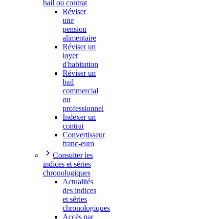
bail ou contrat
Réviser
une
pension
alimentaire
Réviser un
loyer
d'habitation
Réviser un
bail
commercial
ou
professionnel
Indexer un
contrat
Convertisseur
franc-euro
Consulter les
indices et séries
chronologiques
Actualités
des indices
et séries
chronologiques
Accès par