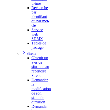
thème
Recherche
par
identifiant
ou par mot-
clé
Service
web
SDMX
Tables de
passage
Sirene
Obtenir un
avis de
situation au
répertoire
Sirene
Demander
la
modification
de son
statut de
diffusion
Demander