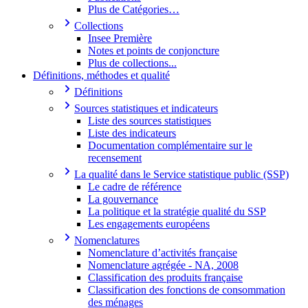
Plus de Catégories…
Collections
Insee Première
Notes et points de conjoncture
Plus de collections...
Définitions, méthodes et qualité
Définitions
Sources statistiques et indicateurs
Liste des sources statistiques
Liste des indicateurs
Documentation complémentaire sur le
recensement
La qualité dans le Service statistique public (SSP)
Le cadre de référence
La gouvernance
La politique et la stratégie qualité du SSP
Les engagements européens
Nomenclatures
Nomenclature d’activités française
Nomenclature agrégée - NA, 2008
Classification des produits française
Classification des fonctions de consommation
des ménages