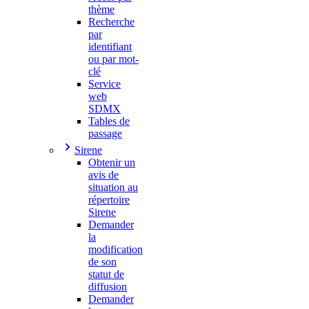
thème
Recherche
par
identifiant
ou par mot-
clé
Service
web
SDMX
Tables de
passage
Sirene
Obtenir un
avis de
situation au
répertoire
Sirene
Demander
la
modification
de son
statut de
diffusion
Demander