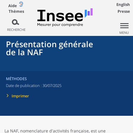
English
Aide
Thèmes
Presse
RECHERCHE
MENU
Présentation générale
de la NAF
MÉTHODES
Date de publication :
30/07/2025
Imprimer
La NAF, nomenclature d'activités française, est une