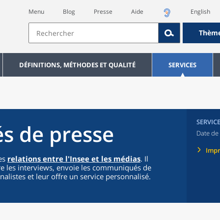
Menu
Blog
Presse
Aide
English
Thèm
DÉFINITIONS, MÉTHODES ET QUALITÉ
SERVICES
SERVIC
 de presse
Date de 
Imp
des
relations entre l'Insee et les médias
. Il
re les interviews, envoie les communiqués de
listes et leur offre un service personnalisé.