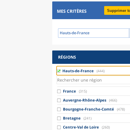
MES CRITÈRES
Supprimer t
Hauts-de-France
RÉGIONS
Hauts-de-France
(444)
France
(315)
Auvergne-Rhône-Alpes
(466)
Bourgogne-Franche-Comté
(478)
Bretagne
(241)
Centre-Val de Loire
(260)