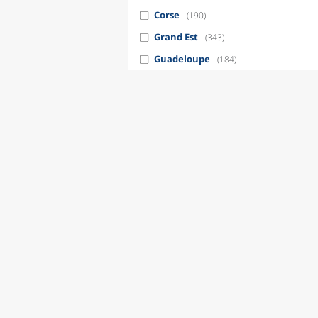
Corse
(190)
Grand Est
(343)
Guadeloupe
(184)
Guyane
(72)
Île-de-France
(233)
La Réunion
(262)
Martinique
(119)
Mayotte
(110)
Normandie
(329)
Nouvelle-Aquitaine
(313)
Occitanie
(339)
Pays de la Loire
(329)
Provence-Alpes-Côte d'Azur
(281)