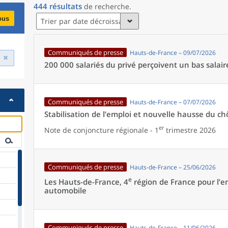
444
résultats
de recherche
.
ous
Trier par date décroissante
Communiqués de presse
Hauts-de-France – 09/07/2026
200 000 salariés du privé perçoivent un bas salai
Communiqués de presse
Hauts-de-France – 07/07/2026
Stabilisation de l’emploi et nouvelle hausse du 
er
Note de conjoncture régionale - 1
trimestre 2026
Communiqués de presse
Hauts-de-France – 25/06/2026
e
Les Hauts-de-France, 4
région de France pour l’emp
automobile
Communiqués de presse
Hauts-de-France – 11/06/2026