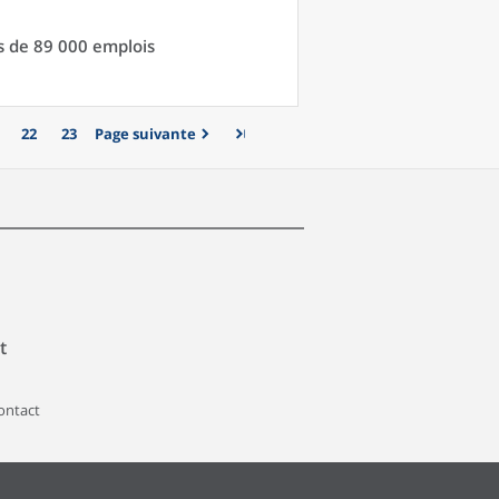
s de 89 000 emplois
22
23
Page suivante
t
contact