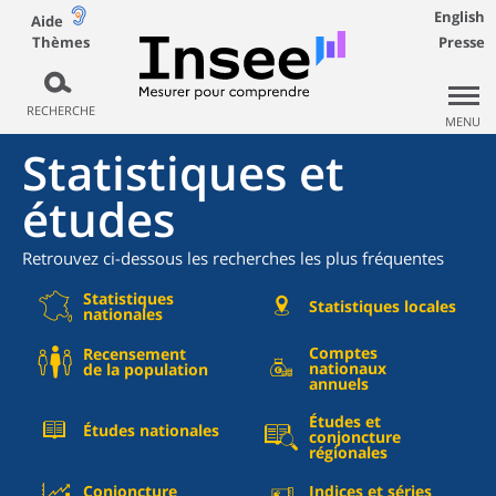
English
Aide
Thèmes
Presse
RECHERCHE
MENU
Statistiques et
études
Retrouvez ci-dessous les recherches les plus fréquentes
Statistiques
Statistiques locales
nationales
Comptes
Recensement
nationaux
de la population
annuels
Études et
Études nationales
conjoncture
régionales
Conjoncture
Indices et séries