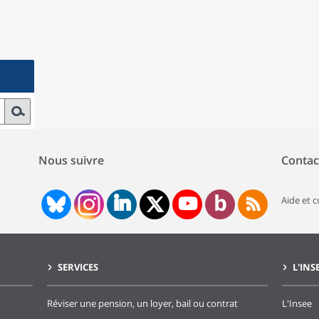
Nous suivre
Contac
Aide et 
SERVICES
L'INS
Réviser une pension, un loyer, bail ou contrat
L'Insee