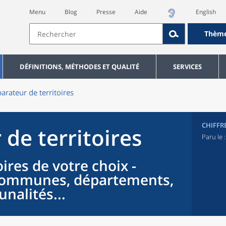
Menu
Blog
Presse
Aide
English
Thèm
DÉFINITIONS, MÉTHODES ET QUALITÉ
SERVICES
rateur de territoires
CHIFFR
de territoires
Paru le 
ires de votre choix -
 communes, départements,
nalités...