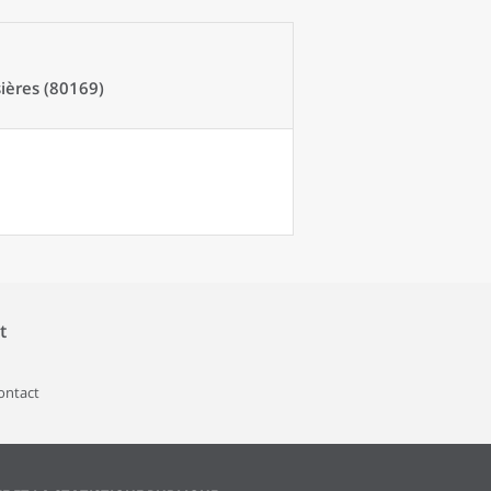
ères (80169)
t
contact