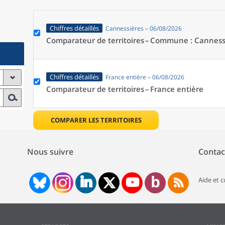
Chiffres détaillés
Cannessières – 06/08/2026
Comparateur de territoires –
Commune : Cannessi
Chiffres détaillés
France entière – 06/08/2026
Comparateur de territoires –
France entière
COMPARER LES TERRITOIRES
Nous suivre
Contac
Aide et 