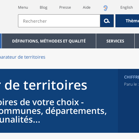
Menu
Blog
Presse
Aide
English
Thèm
DÉFINITIONS, MÉTHODES ET QUALITÉ
SERVICES
rateur de territoires
CHIFFR
de territoires
Paru le 
ires de votre choix -
 communes, départements,
nalités...