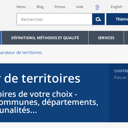
Menu
Blog
Presse
Aide
English
Thèm
DÉFINITIONS, MÉTHODES ET QUALITÉ
SERVICES
rateur de territoires
CHIFFR
de territoires
Paru le 
ires de votre choix -
 communes, départements,
nalités...