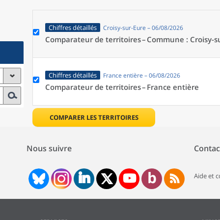
Chiffres détaillés
Croisy-sur-Eure – 06/08/2026
Comparateur de territoires –
Commune : Croisy-su
Chiffres détaillés
France entière – 06/08/2026
Comparateur de territoires –
France entière
COMPARER LES TERRITOIRES
Nous suivre
Contac
Aide et 