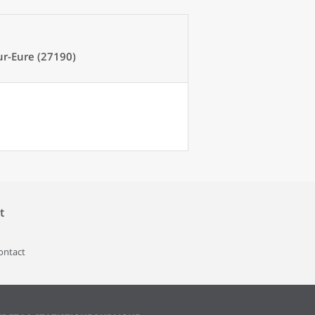
r-Eure (27190)
t
contact