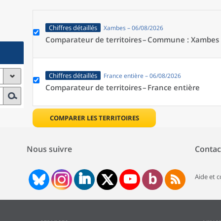
Chiffres détaillés
Xambes – 06/08/2026
Comparateur de territoires –
Commune : Xambes 
Chiffres détaillés
France entière – 06/08/2026
Comparateur de territoires –
France entière
COMPARER LES TERRITOIRES
Nous suivre
Contac
Aide et 