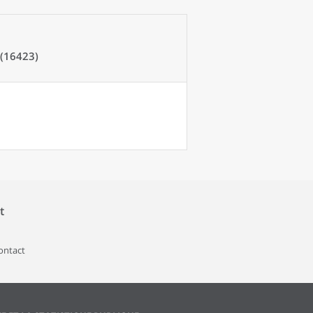
(16423)
t
contact