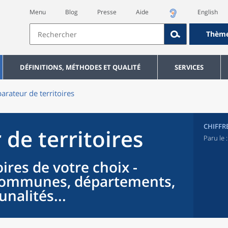
Menu
Blog
Presse
Aide
English
Thèm
DÉFINITIONS, MÉTHODES ET QUALITÉ
SERVICES
rateur de territoires
CHIFFR
de territoires
Paru le 
ires de votre choix -
 communes, départements,
nalités...