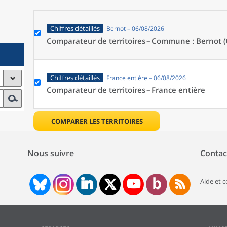
Chiffres détaillés
Bernot – 06/08/2026
Comparateur de territoires –
Commune : Bernot (
Chiffres détaillés
France entière – 06/08/2026
Comparateur de territoires –
France entière
COMPARER LES TERRITOIRES
Nous suivre
Contac
Aide et 