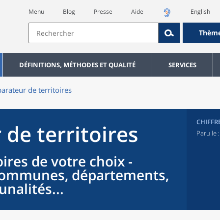
Menu
Blog
Presse
Aide
English
Thèm
DÉFINITIONS, MÉTHODES ET QUALITÉ
SERVICES
rateur de territoires
CHIFFR
de territoires
Paru le 
ires de votre choix -
 communes, départements,
nalités...