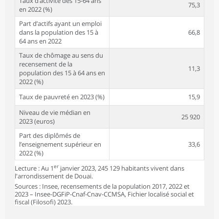
Taux d’activité des 15-64 ans
75,3
en 2022 (%)
Part d’actifs ayant un emploi
dans la population des 15 à
66,8
64 ans en 2022
Taux de chômage au sens du
recensement de la
11,3
population des 15 à 64 ans en
2022 (%)
Taux de pauvreté en 2023 (%)
15,9
Niveau de vie médian en
25 920
2023 (euros)
Part des diplômés de
l’enseignement supérieur en
33,6
2022 (%)
er
Lecture : Au 1
janvier 2023, 245 129 habitants vivent dans
l'arrondissement de Douai.
Sources : Insee, recensements de la population 2017, 2022 et
2023 – Insee-DGFiP-Cnaf-Cnav-CCMSA, Fichier localisé social et
fiscal (Filosofi) 2023.