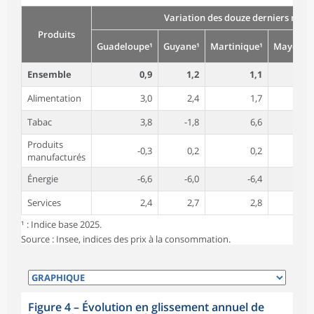
Variation des douze derniers mois 
Produits
Guadeloupe¹
Guyane¹
Martinique¹
Mayotte¹
Ensemble
0,9
1,2
1,1
nd
Alimentation
3,0
2,4
1,7
nd
Tabac
3,8
-1,8
6,6
2,3
Produits
-0,3
0,2
0,2
-0,5
manufacturés
Énergie
-6,6
-6,0
-6,4
-5,5
Services
2,4
2,7
2,8
0,4
¹ : Indice base 2025.
Source : Insee, indices des prix à la consommation.
Figure 4
–
Évolution en glissement annuel de