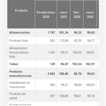
Vari
au c
Produits
Pondération
mars
févr.
mars
d
2026
2025
2026
2026
der
mo
(en
Alimentation
1 747
101,24
99,33
99,83
Produits frais
202
112,68
92,70
94,77
Alimentation
hors produits
1 545
99,31
100,55
100,81
frais
Tabac
129
96,87
102,54
102,91
Produits
2 842
100,06
98,70
99,81
manufacturés
Habillement et
495
99,21
96,84
100,03
chaussures
Produits de
397
100,80
98,61
99,18
santé
Autres produits