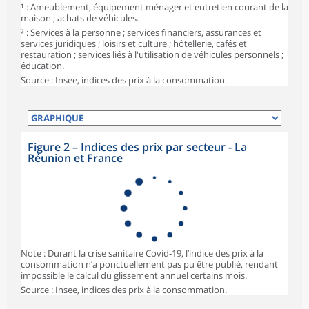
1 950
100,13
99,19
99,87
¹ : Ameublement, équipement ménager et entretien courant de la
manufacturés¹
maison ; achats de véhicules.
Énergie
657
102,63
97,13
98,55
² : Services à la personne ; services financiers, assurances et
services juridiques ; loisirs et culture ; hôtellerie, cafés et
dont Produits
restauration ; services liés à l'utilisation de véhicules personnels ;
466
104,20
97,50
99,54
pétroliers
éducation.
Source : Insee, indices des prix à la consommation.
Services
4 625
99,27
100,15
100,33
Loyers, eau et
ordures
874
101,22
99,59
99,49
ménagères
Figure 2
–
Indices des prix par secteur - La
Services de
Réunion et France
1 149
100,19
100,07
99,96
santé
Services de
143
89,35
81,07
89,62
transports
Services de
311
100,07
100,50
100,50
communications
Autres services²
2 148
98,62
101,49
101,43
Note : Durant la crise sanitaire Covid-19, l’indice des prix à la
consommation n’a ponctuellement pas pu être publié, rendant
impossible le calcul du glissement annuel certains mois.
Ensemble
10 000
100,02
99,44
100,03
Source : Insee, indices des prix à la consommation.
Ensemble hors
9 343
99,83
99,61
100,13