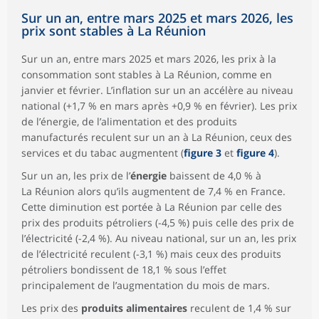
Énergie
Sur un an, entre mars 2025 et mars 2026, les
Ensemble hors
9 871
100,05
99,41
99,99
prix sont stables à La Réunion
Tabac
Sur un an, entre mars 2025 et mars 2026, les prix à la
consommation sont stables à La Réunion, comme en
janvier et février. L’inflation sur un an accélère au niveau
national (+1,7 % en mars après +0,9 % en février). Les prix
de l’énergie, de l’alimentation et des produits
manufacturés reculent sur un an à La Réunion, ceux des
services et du tabac augmentent (
figure 3
et
figure 4
).
Sur un an, les prix de l’
énergie
baissent de 4,0 % à
La Réunion alors qu’ils augmentent de 7,4 % en France.
Cette diminution est portée à La Réunion par celle des
prix des produits pétroliers (-4,5 %) puis celle des prix de
l’électricité (-2,4 %). Au niveau national, sur un an, les prix
de l’électricité reculent (-3,1 %) mais ceux des produits
pétroliers bondissent de 18,1 % sous l’effet
principalement de l’augmentation du mois de mars.
Les prix des
produits alimentaires
reculent de 1,4 % sur