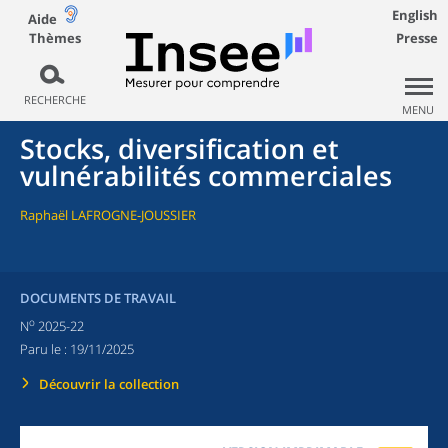
English
Aide
Thèmes
Presse
RECHERCHE
MENU
Stocks, diversification et
vulnérabilités commerciales
Raphaël LAFROGNE-JOUSSIER
DOCUMENTS DE TRAVAIL
o
N
2025-22
Paru le :
19/11/2025
Découvrir la collection