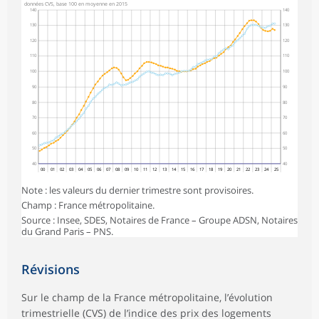
données CVS, base 100 en moyenne en 2015
140
140
130
130
120
120
110
110
100
100
90
90
80
80
70
70
60
60
50
50
40
40
00
01
02
03
04
05
06
07
08
09
10
11
12
13
14
15
16
17
18
19
20
21
22
23
24
25
Note : les valeurs du dernier trimestre sont provisoires.
Champ : France métropolitaine.
Source : Insee, SDES, Notaires de France – Groupe ADSN, Notaires
du Grand Paris – PNS.
Révisions
Sur le champ de la France métropolitaine, l’évolution
trimestrielle (CVS) de l’indice des prix des logements