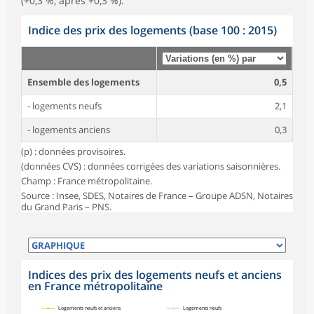
(+0,3 %, après +0,3 %).
Indice des prix des logements (base 100 : 2015)
Ensemble des logements
0,5
- logements neufs
2,1
- logements anciens
0,3
(p) : données provisoires.
(données CVS) : données corrigées des variations saisonnières.
Champ : France métropolitaine.
Source : Insee, SDES, Notaires de France – Groupe ADSN, Notaires
du Grand Paris – PNS.
Indices des prix des logements neufs et anciens
en France métropolitaine
symboles_defaut.xml,rond
symboles_defaut.xml,losange
Logements neufs et anciens
Logements neufs