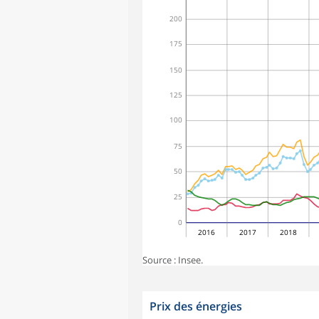
200
175
150
125
100
75
50
25
0
2016
2017
2018
Source : Insee.
Prix des énergies