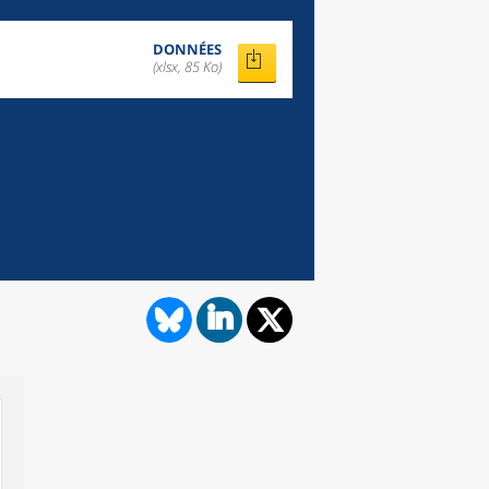
DONNÉES
(xlsx, 85 Ko)