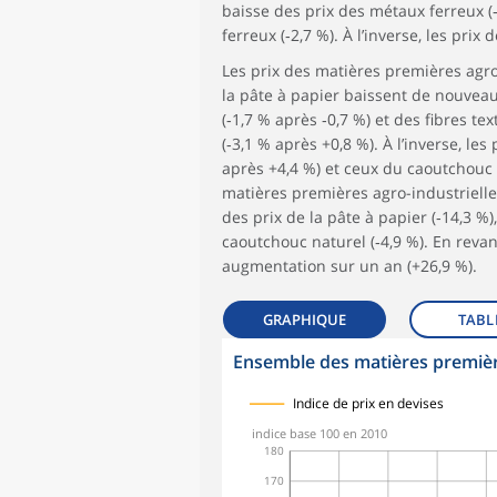
baisse des prix des métaux ferreux 
ferreux (‑2,7 %). À l’inverse, les pr
Les prix des matières premières agro-
la pâte à papier baissent de nouveau
(‑1,7 % après ‑0,7 %) et des fibres tex
(‑3,1 % après +0,8 %). À l’inverse, l
après +4,4 %) et ceux du caoutchouc n
matières premières agro-industrielle
des prix de la pâte à papier (‑14,3 %),
caoutchouc naturel (‑4,9 %). En revan
augmentation sur un an (+26,9 %).
GRAPHIQUE
TABL
Ensemble des matières première
symboles_defaut.xml,
symboles_defaut.xml,rond
Indice de prix en devises
indice base 100 en 2010
180
170