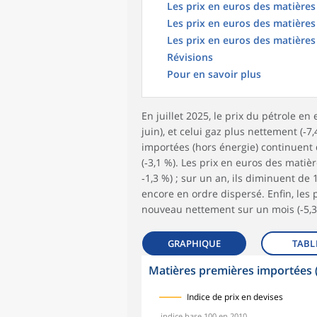
Les prix en euros des matières
Les prix en euros des matières
Les prix en euros des matière
Révisions
Pour en savoir plus
En juillet 2025, le prix du pétrole e
juin), et celui gaz plus nettement (‑
importées (hors énergie) continuent 
(‑3,1 %). Les prix en euros des matiè
‑1,3 %) ; sur un an, ils diminuent de
encore en ordre dispersé. Enfin, les
nouveau nettement sur un mois (‑5,3 
GRAPHIQUE
TABL
Matières premières importées 
symboles_defaut.xml,
symboles_defaut.xml,rond
Indice de prix en devises
indice base 100 en 2010