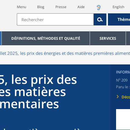
Menu
Blog
Presse
Aide
English
Thèm
DÉFINITIONS, MÉTHODES ET QUALITÉ
SERVICES
illet 2025, les prix des énergies et des matières premières alimen
INFORM
5, les prix des
o
N
209
des matières
Paru le 
Déco
imentaires