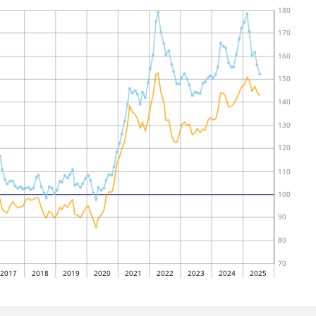
180
170
160
150
140
130
120
110
100
90
80
70
2017
2018
2019
2020
2021
2022
2023
2024
2025