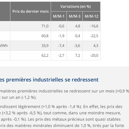
Variations (en %)
Prix du dernier mois
M/M-1
M/M-3
M/M-12
71,0
-0,6
4,8
-16,6
60,8
-1,9
0,4
-22,5
€/MWh
33,9
-7,4
-3,6
4,3
62,2
-2,7
7,2
-20,0
es premières industrielles se redressent
s matières premières industrielles se redressent sur un mois (+0,9 
 sur un an (‑1,2 %).
dissent légèrement (+1,0 % après ‑1,4 %). En effet, les prix des
e (+3,2 % après ‑6,5 %), tout comme, dans une moindre mesure,
après ‑0,1 %). Les prix des métaux précieux sont quasi stables
 prix des matières minérales diminuent de 1,0 %, tirés par la forte