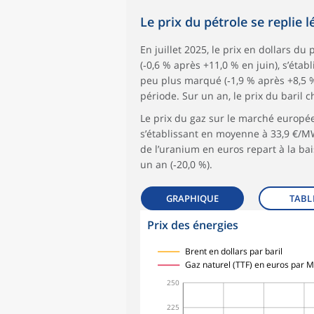
Le prix du pétrole se replie 
En juillet 2025, le prix en dollars du
(‑0,6 % après +11,0 % en juin), s’étab
peu plus marqué (‑1,9 % après +8,5 %),
période. Sur un an, le prix du baril 
Le prix du gaz sur le marché europée
s’établissant en moyenne à 33,9 €/MWh
de l’uranium en euros repart à la bai
un an (‑20,0 %).
GRAPHIQUE
TABL
Prix des énergies
symboles_defaut.xml,
symboles_defaut.xml,rond
Brent en dollars par baril
Gaz naturel (TTF) en euros par
250
225