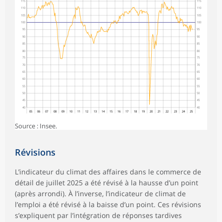
115
115
110
110
105
105
100
100
95
95
90
90
85
85
80
80
75
75
70
70
65
65
60
60
55
55
50
50
45
45
40
40
05
06
07
08
09
10
11
12
13
14
15
16
17
18
19
20
21
22
23
24
25
Source : Insee.
Révisions
L’indicateur du climat des affaires dans le commerce de
détail de juillet 2025 a été révisé à la hausse d’un point
(après arrondi). À l’inverse, l’indicateur de climat de
l’emploi a été révisé à la baisse d’un point. Ces révisions
s’expliquent par l’intégration de réponses tardives