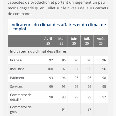
capacités de production et portent un jugement un peu
moins dégradé qu’en juillet sur le niveau de leurs carnets
de commande.
Indicateurs du climat des affaires et du climat de
l'emploi
Avril
Mai
Juin
Juil.
Août
25
25
25
25
25
Indicateurs du climat des affaires
France
97
95
96
96
96
Industrie
100
97
97
96
96
Bâtiment
93
96
96
96
98
Services
99
95
96
96
95
Commerce de
98
98
99
99
92
détail *
Commerce de
94
97
gros