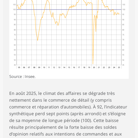
105
105
100
100
95
95
90
90
85
85
80
80
75
75
70
70
65
65
60
60
55
55
50
50
45
45
05
06
07
08
09
10
11
12
13
14
15
16
17
18
19
20
21
22
23
24
25
Source : Insee.
En août 2025, le climat des affaires se dégrade très
nettement dans le commerce de détail (y compris
commerce et réparation d’automobiles). À 92, l’indicateur
synthétique perd sept points (après arrondi) et s’éloigne
de sa moyenne de longue période (100). Cette baisse
résulte principalement de la forte baisse des soldes
d’opinion relatifs aux intentions de commandes et aux