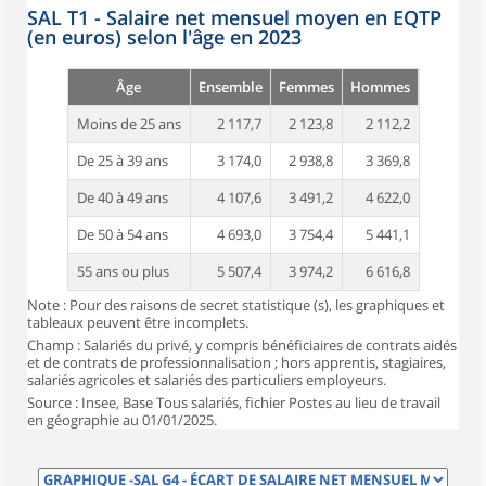
SAL T1 - Salaire net mensuel moyen en EQTP
(en euros) selon l'âge en 2023
Âge
Ensemble
Femmes
Hommes
Moins de 25 ans
2 117,7
2 123,8
2 112,2
De 25 à 39 ans
3 174,0
2 938,8
3 369,8
De 40 à 49 ans
4 107,6
3 491,2
4 622,0
De 50 à 54 ans
4 693,0
3 754,4
5 441,1
55 ans ou plus
5 507,4
3 974,2
6 616,8
Note : Pour des raisons de secret statistique (s), les graphiques et
tableaux peuvent être incomplets.
Champ : Salariés du privé, y compris bénéficiaires de contrats aidés
et de contrats de professionnalisation ; hors apprentis, stagiaires,
salariés agricoles et salariés des particuliers employeurs.
Source : Insee, Base Tous salariés, fichier Postes au lieu de travail
en géographie au 01/01/2025.