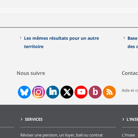
Les mêmes résultats pour un autre
Base
territoire
des
Nous suivre
Contac
Aide et 
SERVICES
L'INS
Réviser une pension, un loyer, bail ou contrat
L'Insee