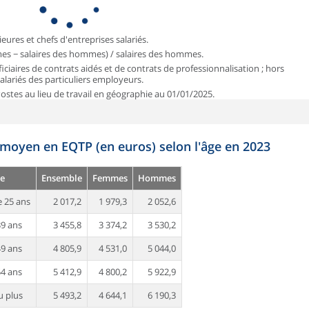
ieures et chefs d'entreprises salariés.
mmes − salaires des hommes) / salaires des hommes.
iciaires de contrats aidés et de contrats de professionnalisation ; hors
 salariés des particuliers employeurs.
 Postes au lieu de travail en géographie au 01/01/2025.
 moyen en EQTP (en euros) selon l'âge en 2023
e
Ensemble
Femmes
Hommes
 25 ans
2 017,2
1 979,3
2 052,6
39 ans
3 455,8
3 374,2
3 530,2
49 ans
4 805,9
4 531,0
5 044,0
54 ans
5 412,9
4 800,2
5 922,9
u plus
5 493,2
4 644,1
6 190,3