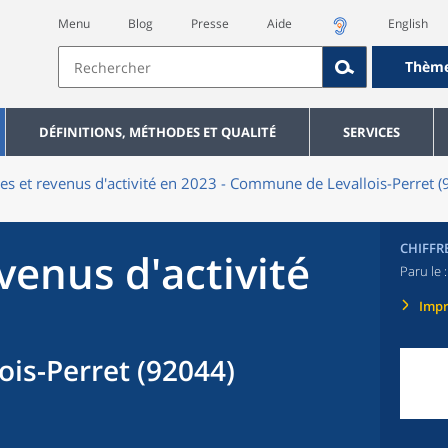
Menu
Blog
Presse
Aide
English
Thèm
DÉFINITIONS, MÉTHODES ET QUALITÉ
SERVICES
res et revenus d'activité en 2023 - Commune de Levallois-Perret 
CHIFFR
evenus d'activité
Paru le 
Imp
is-Perret (92044)