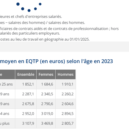
ieures et chefs d'entreprises salariés.
mmes − salaires des hommes) / salaires des hommes.
iciaires de contrats aidés et de contrats de professionnalisation ; hors
 salariés des particuliers employeurs.
 Postes au lieu de travail en géographie au 01/01/2025.
 moyen en EQTP (en euros) selon l'âge en 2023
e
Ensemble
Femmes
Hommes
 25 ans
1 852,1
1 684,6
1 910,1
39 ans
2 287,1
2 340,5
2 260,2
49 ans
2 675,8
2 790,6
2 604,6
54 ans
2 952,0
3 019,0
2 894,5
u plus
3 107,9
3 469,8
2 805,7