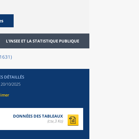
es
L'INSEE ET LA STATISTIQUE PUBLIQUE
91631)
ES DÉTAILLÉS
:
20/10/2025
rimer
DONNÉES DES TABLEAUX
(csv,3 Ko)