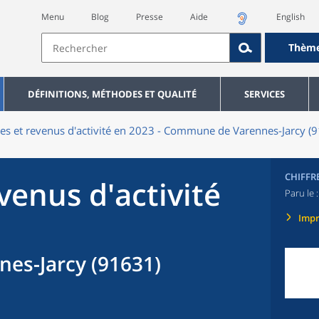
Menu
Blog
Presse
Aide
English
Thèm
DÉFINITIONS, MÉTHODES ET QUALITÉ
SERVICES
res et revenus d'activité en 2023 - Commune de Varennes-Jarcy (
CHIFFR
evenus d'activité
Paru le 
Imp
es-Jarcy (91631)