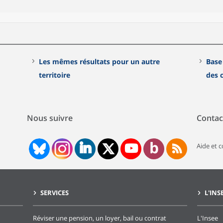
Les mêmes résultats pour un autre
Base
territoire
des
Nous suivre
Contac
Aide et 
SERVICES
L'INS
Réviser une pension, un loyer, bail ou contrat
L'Insee