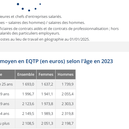
ieures et chefs d'entreprises salariés.
mmes − salaires des hommes) / salaires des hommes.
iciaires de contrats aidés et de contrats de professionnalisation ; hors
 salariés des particuliers employeurs.
 Postes au lieu de travail en géographie au 01/01/2025.
 moyen en EQTP (en euros) selon l'âge en 2023
e
Ensemble
Femmes
Hommes
 25 ans
1 693,0
1 637,2
1 739,9
39 ans
1 996,7
1 941,1
2 055,4
49 ans
2 123,6
1 973,8
2 303,3
54 ans
2 149,5
1 989,3
2 319,8
u plus
2 108,5
2 051,3
2 198,7