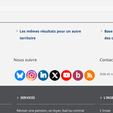
Les mêmes résultats pour un autre
Base
territoire
des
Nous suivre
Contac
Aide et 
SERVICES
L'INS
Réviser une pension, un loyer, bail ou contrat
L'Insee