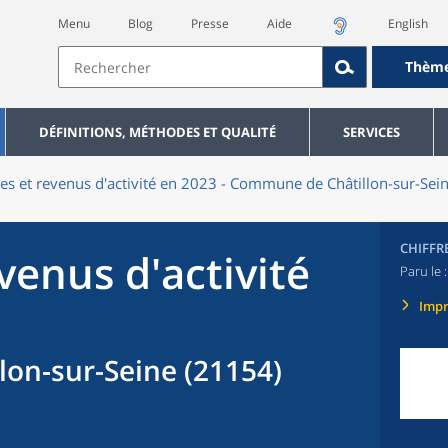
Menu
Blog
Presse
Aide
English
Thèm
DÉFINITIONS, MÉTHODES ET QUALITÉ
SERVICES
res et revenus d'activité en 2023 - Commune de Châtillon-sur-Sei
CHIFFR
evenus d'activité
Paru le 
Imp
on-sur-Seine (21154)