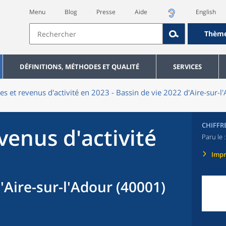
Menu
Blog
Presse
Aide
English
Thèm
DÉFINITIONS, MÉTHODES ET QUALITÉ
SERVICES
res et revenus d'activité en 2023 - Bassin de vie 2022 d'Aire-sur-
CHIFFR
evenus d'activité
Paru le 
Imp
'Aire-sur-l'Adour (40001)