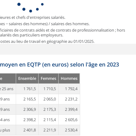
ieures et chefs d'entreprises salariés.
mmes − salaires des hommes) / salaires des hommes.
iciaires de contrats aidés et de contrats de professionnalisation ; hors
 salariés des particuliers employeurs.
 Postes au lieu de travail en géographie au 01/01/2025.
 moyen en EQTP (en euros) selon l'âge en 2023
e
Ensemble
Femmes
Hommes
 25 ans
1 761,5
1 710,5
1 792,4
39 ans
2 165,5
2 065,0
2 231,2
49 ans
2 306,9
2 175,3
2 399,4
54 ans
2 398,2
2 115,4
2 605,6
u plus
2 401,8
2 211,9
2 530,4