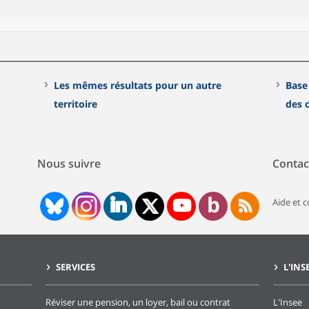
Les mêmes résultats pour un autre
Base
territoire
des
Nous suivre
Contac
Aide et 
SERVICES
L'INS
Réviser une pension, un loyer, bail ou contrat
L'Insee